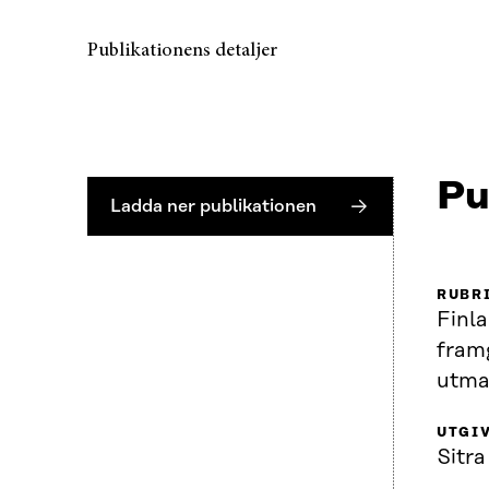
Publikationens detaljer
Pu
Ladda ner publikationen
RUBR
Finl
fram
utma
UTGI
Sitra