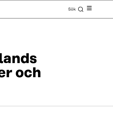
Meny
Sök
nlands
er och