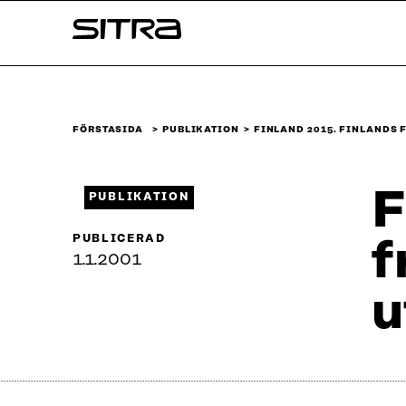
Skip to
Sitra
content
↓
FÖRSTASIDA
PUBLIKATION
FINLAND 2015. FINLANDS
F
PUBLIKATION
PUBLICERAD
f
1.1.2001
u