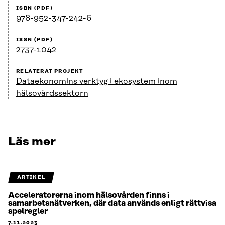
ISBN (PDF)
978-952-347-242-6
ISSN (PDF)
2737-1042
RELATERAT PROJEKT
Dataekonomins verktyg i ekosystem inom
hälsovårdssektorn
Läs mer
ARTIKEL
Acceleratorerna inom hälsovården finns i
samarbetsnätverken, där data används enligt rättvisa
spelregler
7.11.2023