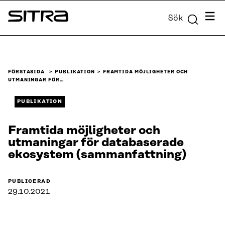
Skip to
Meny
Sök
content
Sitra
↓
FÖRSTASIDA
PUBLIKATION
FRAMTIDA MÖJLIGHETER OCH
UTMANINGAR FÖR…
PUBLIKATION
Framtida möjligheter och
utmaningar för databaserade
ekosystem (sammanfattning)
PUBLICERAD
29.10.2021