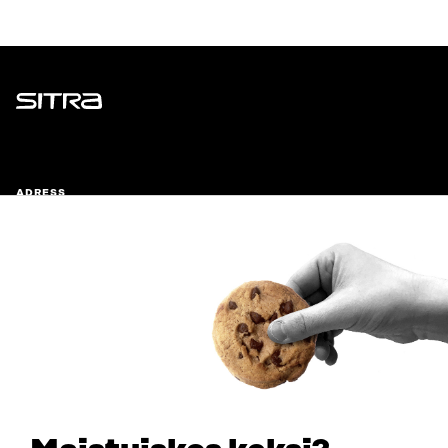
Sitra
ADRESS
Östersjögatan 11–13, PB 160,
00181 Helsingfors
Ankomstinstruktioner
FÖRETAGS-ID
0202132-3
TELEFON
+358 294 618 991
E-POST
sitra@sitra.fi