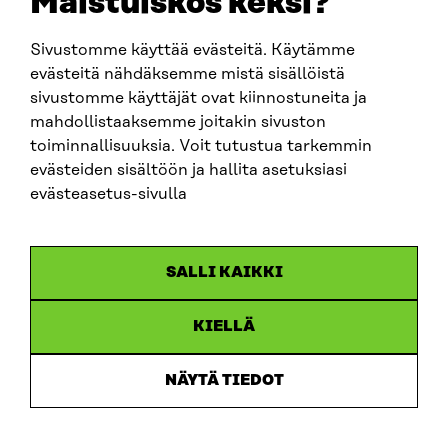
Maistuiskos keksi?
fornamn.efternamn@sitra.fi
Sivustomme käyttää evästeitä. Käytämme
evästeitä nähdäksemme mistä sisällöistä
SITRA PÅ SOCIALA MEDIER
sivustomme käyttäjät ovat kiinnostuneita ja
mahdollistaaksemme joitakin sivuston
LinkedIn
toiminnallisuuksia. Voit tutustua tarkemmin
Instagram
evästeiden sisältöön ja hallita asetuksiasi
YouTube
evästeasetus-sivulla
SALLI KAIKKI
Dataskydd
KIELLÄ
Cookieinställningar
Rapporteringskanal
NÄYTÄ TIEDOT
Tillgänglighetsutredning
Beskrivning av handlingsoffentligheten
Sitra’s digitala kommunikation och webbtjänster