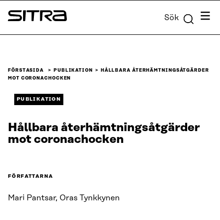
Skip to
Meny
Sök
content
Sitra
↓
FÖRSTASIDA
PUBLIKATION
HÅLLBARA ÅTERHÄMTNINGSÅTGÄRDER
MOT CORONACHOCKEN
PUBLIKATION
Hållbara återhämtningsåtgärder
mot coronachocken
FÖRFATTARNA
Mari Pantsar, Oras Tynkkynen