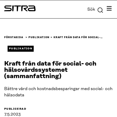
Skip to
Meny
Sök
content
Sitra
↓
FÖRSTASIDA
PUBLIKATION
KRAFT FRÅN DATA FÖR SOCIAL-…
PUBLIKATION
Kraft från data för social- och
hälsovårdssystemet
(sammanfattning)
Bättre vård och kostnadsbesparingar med social- och
hälsodata
PUBLICERAD
7.5.2023