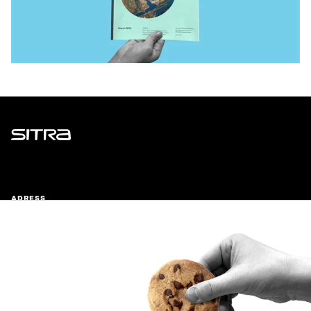
Sitra
ADRESS
Östersjögatan 11–13, PB 160,
00181 Helsingfors
Ankomstinstruktioner
FÖRETAGS-ID
0202132-3