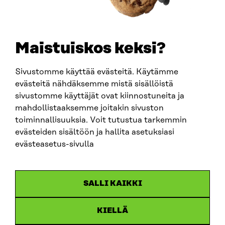
TELEFON
+358 294 618 991
E-POST
sitra@sitra.fi
Maistuiskos keksi?
fornamn.efternamn@sitra.fi
Sivustomme käyttää evästeitä. Käytämme
evästeitä nähdäksemme mistä sisällöistä
SITRA PÅ SOCIALA MEDIER
sivustomme käyttäjät ovat kiinnostuneita ja
mahdollistaaksemme joitakin sivuston
LinkedIn
toiminnallisuuksia. Voit tutustua tarkemmin
Instagram
evästeiden sisältöön ja hallita asetuksiasi
YouTube
evästeasetus-sivulla
SALLI KAIKKI
Dataskydd
KIELLÄ
Cookieinställningar