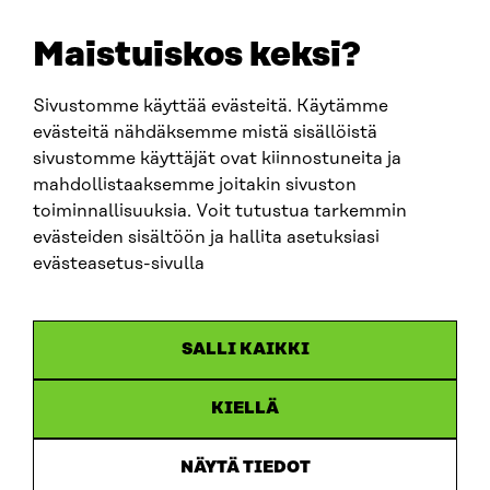
E-POST
sitra@sitra.fi
Maistuiskos keksi?
fornamn.efternamn@sitra.fi
Sivustomme käyttää evästeitä. Käytämme
evästeitä nähdäksemme mistä sisällöistä
SITRA PÅ SOCIALA MEDIER
sivustomme käyttäjät ovat kiinnostuneita ja
mahdollistaaksemme joitakin sivuston
LinkedIn
toiminnallisuuksia. Voit tutustua tarkemmin
Instagram
evästeiden sisältöön ja hallita asetuksiasi
YouTube
evästeasetus-sivulla
SALLI KAIKKI
Dataskydd
KIELLÄ
Cookieinställningar
Rapporteringskanal
NÄYTÄ TIEDOT
Tillgänglighetsutredning