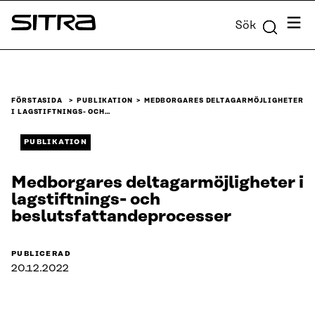
Skip to
Meny
Sök
content
Sitra
↓
FÖRSTASIDA
PUBLIKATION
MEDBORGARES DELTAGARMÖJLIGHETER
I LAGSTIFTNINGS- OCH…
PUBLIKATION
Medborgares deltagarmöjligheter i
lagstiftnings- och
beslutsfattandeprocesser
PUBLICERAD
20.12.2022