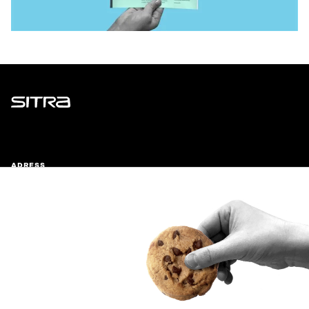
Sitra
ADRESS
Östersjögatan 11–13, PB 160,
00181 Helsingfors
Ankomstinstruktioner
FÖRETAGS-ID
0202132-3
TELEFON
+358 294 618 991