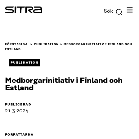
Skip to
Meny
Sök
content
Sitra
↓
FÖRSTASIDA
PUBLIKATION
MEDBORGARINITIATIV I FINLAND OCH
ESTLAND
PUBLIKATION
Medborgarinitiativ i Finland och
Estland
PUBLICERAD
21.3.2024
FÖRFATTARNA