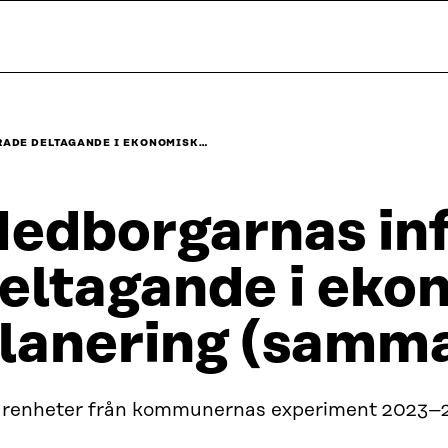
ADE DELTAGANDE I EKONOMISK…
edborgarnas in
eltagande i eko
lanering (samma
arenheter från kommunernas experiment 2023–