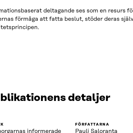
mationsbaserat deltagande ses som en resurs fö
as förmåga att fatta beslut, stöder deras själv
itetsprincipen.
blikationens detaljer
IK
FÖRFATTARNA
orgarnas informerade
Pauli Saloranta