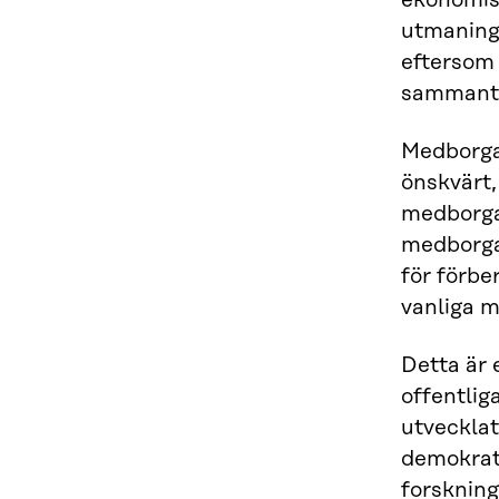
ekonomis
utmaninga
eftersom 
sammanta
Medborgar
önskvärt
medborgar
medborga
för förbe
vanliga m
Detta är 
offentlig
utvecklat
demokrati
forskning