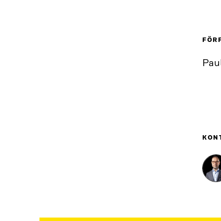
FÖR
Pau
KON