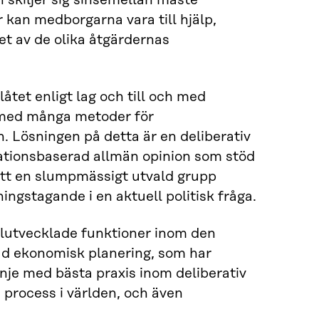
skiljer sig sinsemellan måste
 kan medborgarna vara till hjälp,
et av de olika åtgärdernas
tet enligt lag och till och med
 med många metoder för
 Lösningen på detta är en deliberativ
tionsbaserad allmän opinion som stöd
att en slumpmässigt utvald grupp
ningstagande i en aktuell politisk fråga.
älutvecklade funktioner inom den
ad ekonomisk planering, som har
nje med bästa praxis inom deliberativ
process i världen, och även