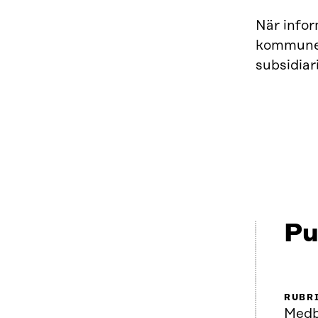
När infor
kommunern
subsidiar
Pu
RUBR
Medb