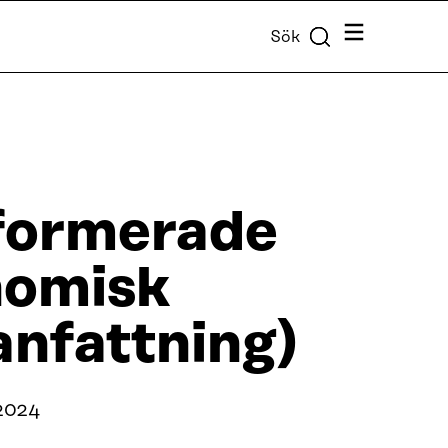
Meny
Sök
formerade
nomisk
nfattning)
2024