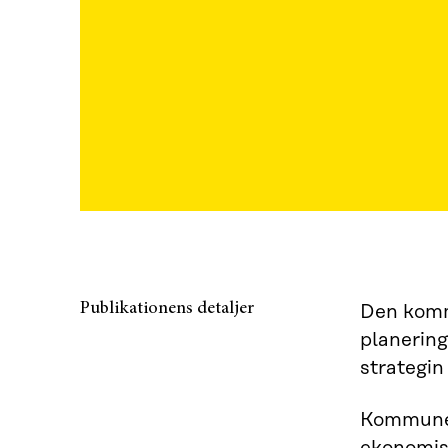
Publikationens detaljer
Den komm
planerin
strategin
Kommunern