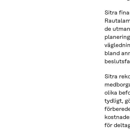
Sitra fin
Rautalam
de utman
planering
vägledni
bland ann
beslutsfa
Sitra re
medborgar
olika bef
tydligt, 
förberede
kostnade
för delta