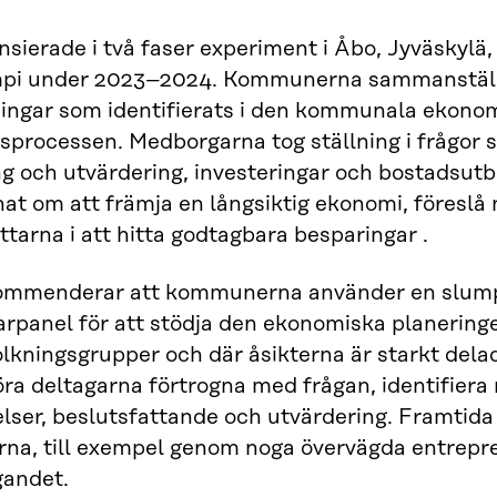
ansierade i två faser experiment i Åbo, Jyväskylä
pi under 2023–2024. Kommunerna sammanställde
ingar som identifierats i den kommunala ekonom
sprocessen. Medborgarna tog ställning i frågor 
ng och utvärdering, investeringar och bostads
at om att främja en långsiktig ekonomi, föreslå 
ttarna i att hitta godtagbara besparingar .
kommenderar att kommunerna använder en slumpm
panel för att stödja den ekonomiska planeringen
olkningsgrupper och där åsikterna är starkt delad
göra deltagarna förtrogna med frågan, identifiera 
lser, beslutsfattande och utvärdering. Framtid
rna, till exempel genom noga övervägda entrepr
gandet.