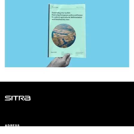
Sitra
ADRESS
Östersjögatan 11–13, PB 160,