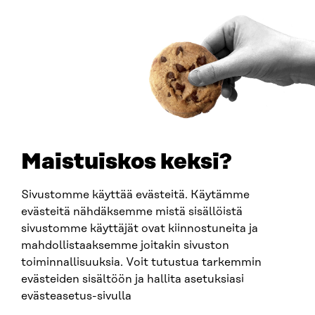
00181 Helsingfors
Ankomstinstruktioner
FÖRETAGS-ID
0202132-3
TELEFON
+358 294 618 991
E-POST
sitra@sitra.fi
Maistuiskos keksi?
fornamn.efternamn@sitra.fi
Sivustomme käyttää evästeitä. Käytämme
evästeitä nähdäksemme mistä sisällöistä
SITRA PÅ SOCIALA MEDIER
sivustomme käyttäjät ovat kiinnostuneita ja
mahdollistaaksemme joitakin sivuston
LinkedIn
toiminnallisuuksia. Voit tutustua tarkemmin
Instagram
evästeiden sisältöön ja hallita asetuksiasi
YouTube
evästeasetus-sivulla