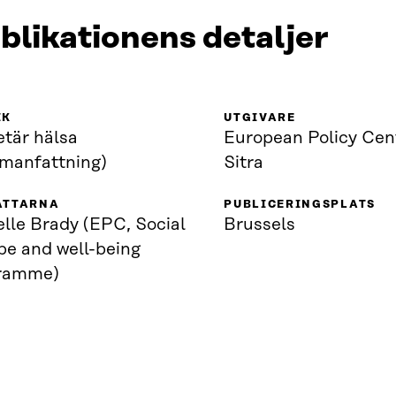
blikationens detaljer
IK
UTGIVARE
etär hälsa
European Policy Cen
manfattning)
Sitra
ATTARNA
PUBLICERINGSPLATS
lle Brady (EPC, Social
Brussels
pe and well-being
ramme)