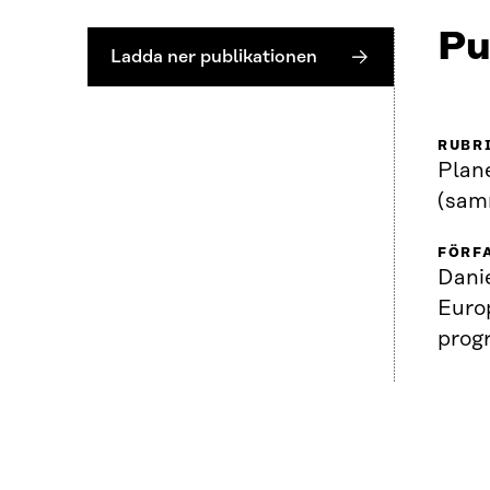
Pu
Ladda ner publikationen
RUBR
Plan
(sam
FÖRF
Danie
Euro
prog