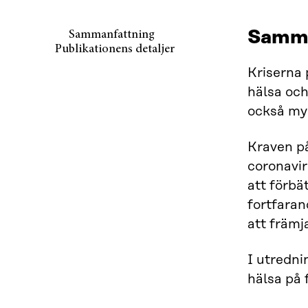
Samma
Sammanfattning
Publikationens detaljer
Kriserna
hälsa och
också myc
Kraven på
coronavir
att förbä
fortfaran
att främj
I utredni
hälsa på 