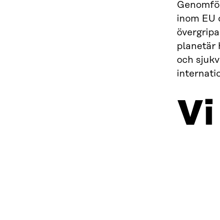
Genomföra
inom EU o
övergrip
planetär 
och sjukv
internati
Vi