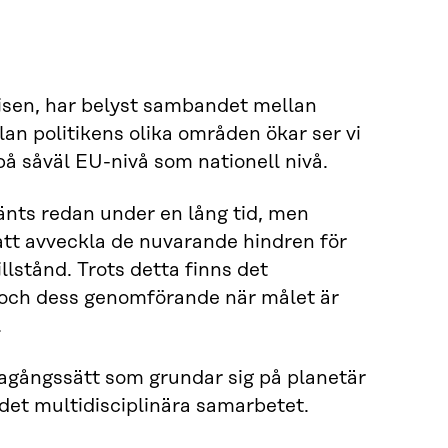
isen, har belyst sambandet mellan
n politikens olika områden ökar ser vi
å såväl EU-nivå som nationell nivå.
änts redan under en lång tid, men
att avveckla de nuvarande hindren för
lstånd. Trots detta finns det
t och dess genomförande när målet är
.
agångssätt som grundar sig på planetär
det multidisciplinära samarbetet.