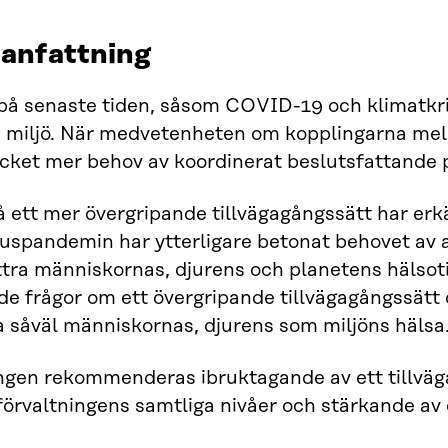
nfattning
 på senaste tiden, såsom COVID-19 och klimatkr
 miljö. När medvetenheten om kopplingarna mella
ket mer behov av koordinerat beslutsfattande p
 ett mer övergripande tillvägagångssätt har erk
uspandemin har ytterligare betonat behovet av 
ttra människornas, djurens och planetens hälsotil
de frågor om ett övergripande tillvägagångssät
a såväl människornas, djurens som miljöns hälsa
ngen rekommenderas ibruktagande av ett tillväg
förvaltningens samtliga nivåer och stärkande av 