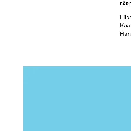
FÖR
Liis
Kaar
Han