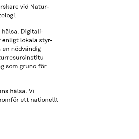
orskare vid Natur-
tologi.
hälsa. Digitali-
enligt lokala styr-
n en nödvändig
turresursinstitu-
ing som grund för
ens hälsa. Vi
nomför ett nationellt