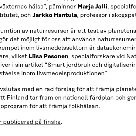
växternas hälsa”, påminner
Marja Jalli
, specialf
titutet, och
Jarkko Hantula
, professor i skogspa
mtion av naturresurser är ett test av planetens 
gör det möjligt för oss att använda naturresurser 
 exempel inom livsmedelssektorn är dataekonomi
are, vilket
Liisa Pesonen
, specialforskare vid Na
river i sin artikel “Smart jordbruk och digitaliser
ståelse inom livsmedelsproduktionen”.
vslutas med en rad förslag för att främja planet
att Finland tar fram en nationell färdplan och ge
oprogram för att främja folkhälsan.
 publicerad på finska
.