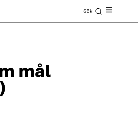
Meny
Sök
om mål
)