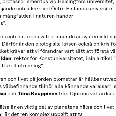
, professor emeritus vid Helsingfors universitet
jande och läkare vid Östra Finlands universitette
a mångfalden i naturen händer
s”.
ns och naturens välbefinnande är systemiskt 
 Därför är den ekologiska krisen också en kris f
lket kräver att vi förändrar vårt sätt att förstå vä
ilden
, rektor för Konstuniversitetet, i sin artikel
lturell utmaning”.
en och livet på jorden blomstrar är hållbar utvec
 välbefinnande tillhör alla kännande varelser”,
ssi
och
Tiina Kauppinen
från Djurens välfärdscen
älsa är en viktig del av planetens hälsa och live
r är det “en komplex uppgift att ta