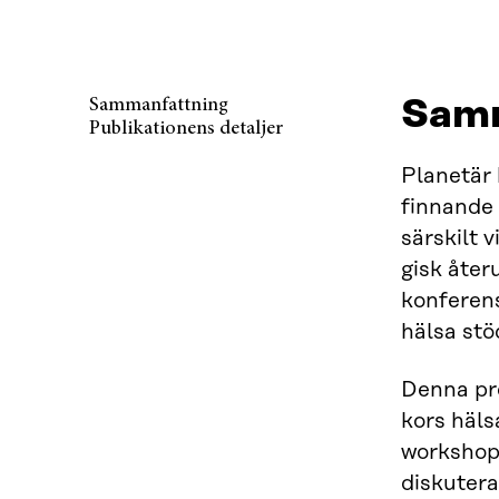
Samm
Sammanfattning
Publikationens detaljer
Planetär 
finnande
särskilt 
gisk åter
konferens
hälsa stö
Denna pr
kors häls
workshop 
diskutera