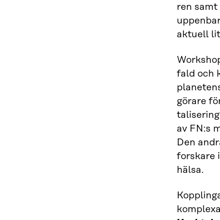
ren samt 
uppenbar
aktuell li
Workshope
fald och 
planetens
görare f
taliserin
av FN:s m
Den andra
forskare
hälsa.
Kopplinga
komplexa 