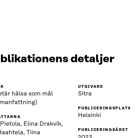
blikationens detaljer
IK
UTGIVARE
etär hälsa som mål
Sitra
manfattning)
PUBLICERINGSPLATS
Helsinki
ATTARNA
 Pietola, Elina Drakvik,
PUBLICERINGSÅRET
Haahtela, Tiina
2023