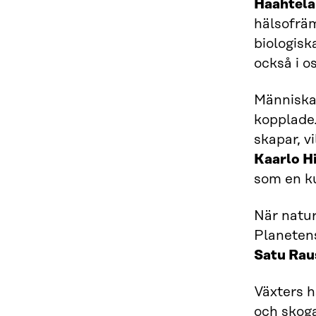
Haahtela
hälsofräm
biologisk
också i os
Människa
kopplade.
skapar, vi
Kaarlo H
som en ku
När natur
Planetens
Satu Rau
Växters h
och skoga