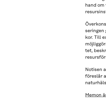
hand om 
resursins
Överkonsu
seringen 
kor. Till
möjliggör
tet, besk
resursför
Notisen a
föreslår 
naturhäls
Memon är