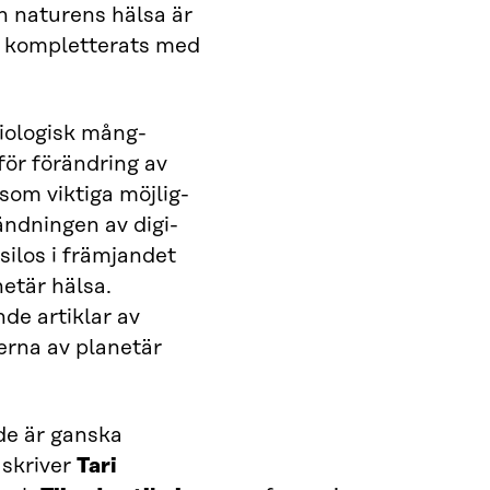
h naturens hälsa är
h kompletterats med
iologisk mång-
för förändring av
som viktiga möjlig-
ndningen av digi-
silos i främjandet
etär hälsa.
de artiklar av
rna av planetär
de är ganska
 skriver
Tari