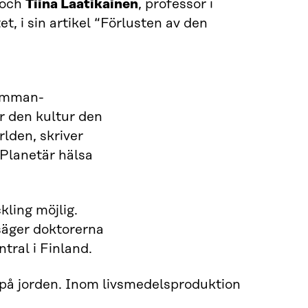
, och
Tiina Laatikainen
, professor i
t, i sin artikel “Förlusten av den
samman-
ör den kultur den
rlden, skriver
 “Planetär hälsa
kling möjlig.
 säger doktorerna
tral i Finland.
t på jorden. Inom livsmedelsproduktion