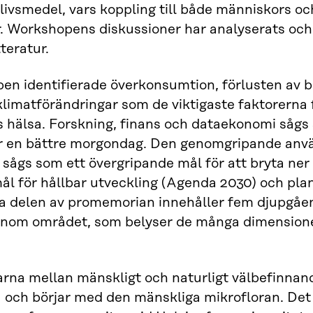
livsmedel, vars koppling till både människors oc
. Workshopens diskussioner har analyserats oc
tteratur.
n identifierade överkonsumtion, förlusten av b
klimatförändringar som de viktigaste faktorerna 
 hälsa. Forskning, finans och dataekonomi sågs 
ör en bättre morgondag. Den genomgripande anvä
g sågs som ett övergripande mål för att bryta ner 
ål för hållbar utveckling (Agenda 2030) och plan
 delen av promemorian innehåller fem djupgåen
 inom området, som belyser de många dimensione
rna mellan mänskligt och naturligt välbefinnan
och börjar med den mänskliga mikrofloran. Det