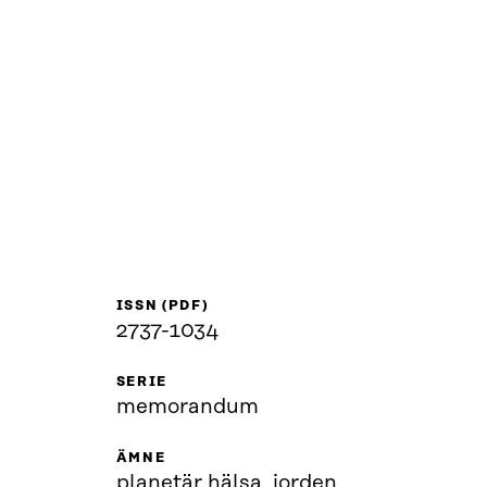
ISSN (PDF)
2737-1034
SERIE
memorandum
ÄMNE
planetär hälsa, jorden,