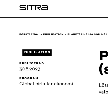
Skip to
Sitra
content
↓
FÖRSTASIDA
PUBLIKATION
PLANETÄR HÄLSA SOM MÅL
P
PUBLIKATION
PUBLICERAD
(
30.8.2023
PROGRAM
Global cirkulär ekonomi
Lös
väl