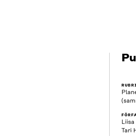
Pu
RUBR
Plan
(sam
FÖRF
Liisa
Tari 