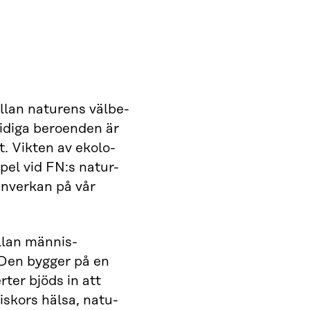
llan naturens välbe-
idiga beroenden är
t. Vikten av ekolo-
pel vid FN:s natur-
inverkan på vår
llan männis-
 Den bygger på en
ter bjöds in att
iskors hälsa, natu-