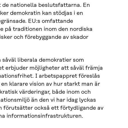
de nationella beslutsfattarna. En
rker demokratin kan stödjas i en
 begränsade. EU:s omfattande
e på traditionen inom den nordiska
risker och förebyggande av skador
m såväl liberala demokratier som
 erbjuder möjligheter att såväl främja
tionsfrihet. I arbetspappret föreslås
 en klarare vision av hur starkt man är
kratisk värderingar, både inom och
tionsmiljö än den vi har idag lyckas
n förutsätter också ett förtydligande av
na informationsinfrastrukturen.