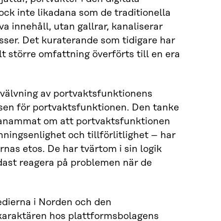
ock inte likadana som de traditionella
 innehåll, utan gallrar, kanaliserar
sser. Det kuraterande som tidigare har
lt större omfattning överförts till en era
välvning av portvaktsfunktionens
sen för portvaktsfunktionen. Den tanke
r anammat om att portvaktsfunktionen
ingsenlighet och tillförlitlighet – har
rnas etos. De har tvärtom i sin logik
ndast reagera på problemen när de
edierna i Norden och den
karaktären hos plattformsbolagens