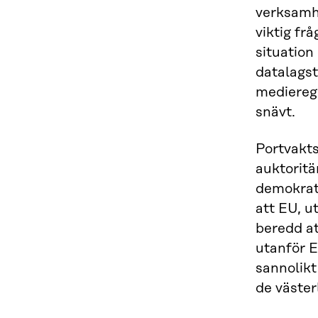
verksamhe
viktig fr
situation
datalagst
medieregl
snävt.
Portvakts
auktoritä
demokrati
att EU, u
beredd at
utanför E
sannolikt
de väster