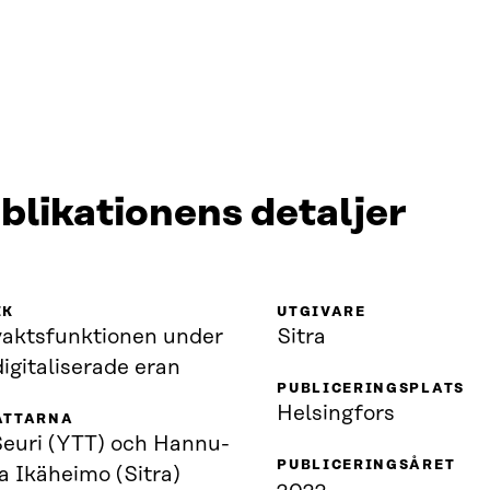
blikationens detaljer
IK
UTGIVARE
vaktsfunktionen under
Sitra
igitaliserade eran
PUBLICERINGSPLATS
Helsingfors
ATTARNA
Seuri (YTT) och Hannu-
PUBLICERINGSÅRET
a Ikäheimo (Sitra)