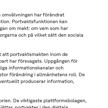
la omvälvningen har förändrat
tion. Portvaktsfunktionen kan
frågan om makt: om vem som har
rgarna och på vilket sätt den sociala
it att portvaktsmakten inom de
bart har försvagats. Uppgången för
gliga informationskanaler och
tor förändring i allmänhetens roll. De
ventuellt producerar information,
orien. De viktigaste plattformsbolagen,
ättar, portvakter i den digitala