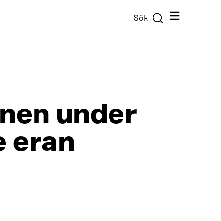
Meny
Sök
onen under
e eran