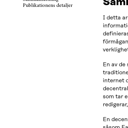
Samm
Publikationens detaljer
I detta a
informati
definiera
förmågan 
verklighe
En av de 
tradition
internet 
decentral
som tar e
redigerar
En decent
såsom Fac