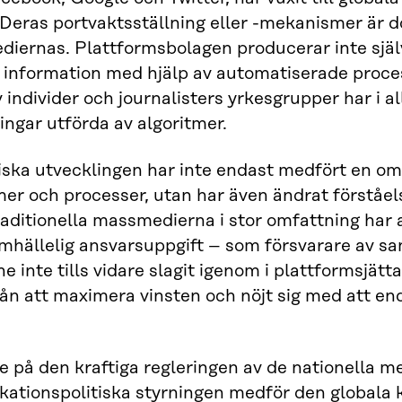
 Deras portvaktsställning eller -mekanismer är d
iernas. Plattformsbolagen producerar inte själva
 information med hjälp av automatiserade proce
v individer och journalisters yrkesgrupper har i al
ingar utförda av algoritmer.
ska utvecklingen har inte endast medfört en om
r och processer, utan har även ändrat förståel
raditionella massmedierna i stor omfattning ha
mhällelig ansvarsuppgift – som försvarare av sann
e inte tills vidare slagit igenom i plattformsjätta
rån att maximera vinsten och nöjt sig med att e
 på den kraftiga regleringen av de nationella m
ationspolitiska styrningen medför den globala 