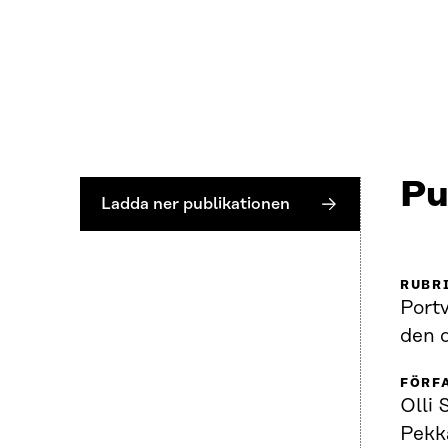
Pu
Ladda ner publikationen
RUBR
Port
den d
FÖRF
Olli 
Pekk