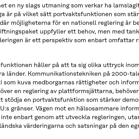
t en ny slags utmaning som verkar ha lamslagit 
åga är på vilket sätt portvaktsfunktionen som stä
 där möjligheterna för en nationell reglering är
iftningspaket uppfyller ett behov, men med tank
eringen är ett perspektiv som enbart omfattar 
funktionen håller på att ta sig olika uttryck ino
ra länder. Kommunikationstekniken på 2000-talet
 som kuva medborgarnas rättigheter och informa
töver en reglering av plattformsjättarna, behöver
t stödja en portvaktsfunktion som stärker demo
U:s gränser. Vägen mot en hälsosammare informa
 inte enbart genom att utveckla regleringen, uta
ländska värderingarna och satsningar på den eg