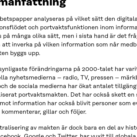
anfattning
rbetspapper analyseras på vilket sätt den digita
onsflödet och portvaktsfunktionen inom informa
s på många olika sätt, men i sista hand är det 
att inverka på vilken information som når medbo
ten byggs upp.
synligaste förändringarna på 2000-talet har var
ella nyhetsmedierna – radio, TV, pressen – märk
och de sociala medierna har ökat antalet tillgän
iserat portvaktsmakten. Det har också skett en s
mot information har också blivit personer som e
, kommenterar, gillar och följer.
ralisering av makten är dock bara en del av hist
ebook, Google och Twitter, har vuxit till globala j