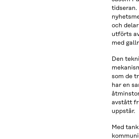
tidseran.
nyhetsmed
och delar
utförts a
med gallr
Den tekni
mekanisme
som de t
har en sa
åtminston
avstått f
uppstår.
Med tanke
kommunik