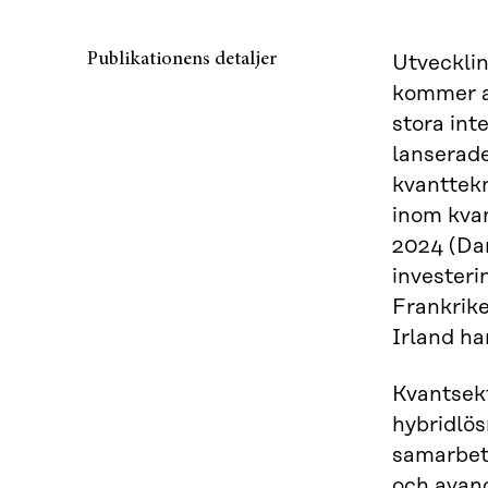
Publikationens detaljer
Utveckli
kommer a
stora int
lanserade
kvanttekn
inom kvan
2024 (Dan
investeri
Frankrike
Irland ha
Kvantsekt
hybridlös
samarbets
och avan