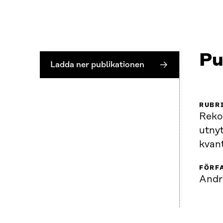
Pu
Ladda ner publikationen
RUBR
Reko
utnyt
kvan
FÖRF
Andr