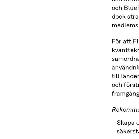
och Bluef
dock stra
medlemsst
För att F
kvanttekn
samordnad
användnin
till länd
och först
framgång 
Rekommend
Skapa e
säkerst