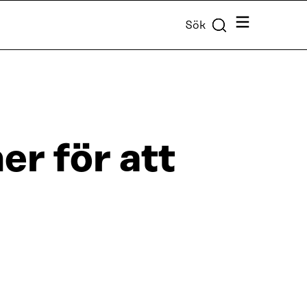
Meny
Sök
r för att