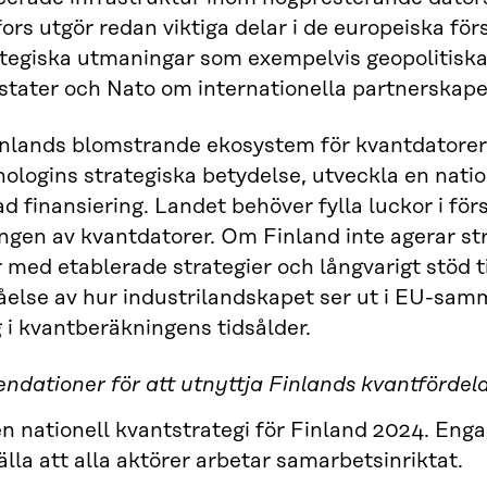
ors utgör redan viktiga delar i de europeiska fö
tegiska utmaningar som exempelvis geopolitisk
ater och Nato om internationella partnerskapen
inlands blomstrande ekosystem för kvantdatorer
ologins strategiska betydelse, utveckla en natio
 finansiering. Landet behöver fylla luckor i för
gen av kvantdatorer. Om Finland inte agerar stra
er med etablerade strategier och långvarigt stöd 
åelse av hur industrilandskapet ser ut i EU-sa
i kvantberäkningens tidsålder.
ationer för att utnyttja Finlands kvantfördela
n nationell kvantstrategi för Finland 2024. Engage
älla att alla aktörer arbetar samarbetsinriktat.