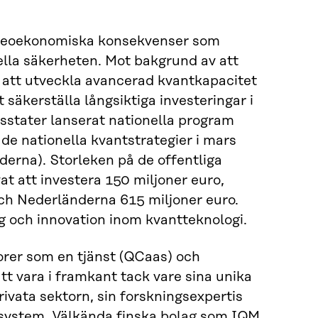
h geoekonomiska konsekvenser som
lla säkerheten. Mot bakgrund av att
 att utveckla avancerad kvantkapacitet
 säkerställa långsiktiga investeringar i
stater lanserat nationella program
de nationella kvantstrategier i mars
erna). Storleken på de offentliga
at att investera 150 miljoner euro,
och Nederländerna 615 miljoner euro.
ng och innovation inom kvantteknologi.
orer som en tjänst (QCaas) och
tt vara i framkant tack vare sina unika
vata sektorn, sin forskningsexpertis
system. Välkända finska bolag som IQM