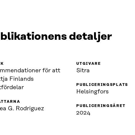
blikationens detaljer
IK
UTGIVARE
mmendationer för att
Sitra
tja Finlands
PUBLICERINGSPLATS
tfördelar
Helsingfors
ATTARNA
PUBLICERINGSÅRET
ea G. Rodriguez
2024