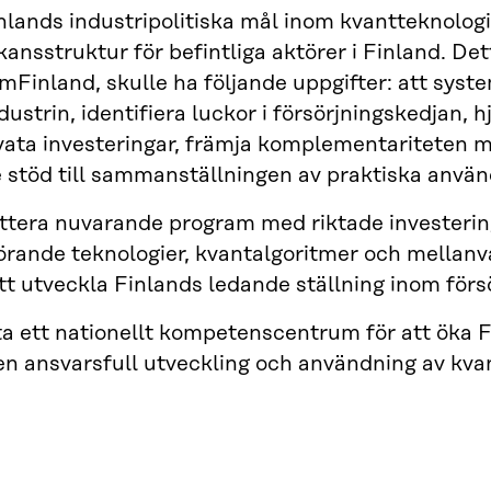
nlands industripolitiska mål inom kvantteknolog
ansstruktur för befintliga aktörer i Finland. De
Finland, skulle ha följande uppgifter: att syst
ustrin, identifiera luckor i försörjningskedjan, hj
vata investeringar, främja komplementariteten m
 stöd till sammanställningen av praktiska använ
tera nuvarande program med riktade investeri
örande teknologier, kvantalgoritmer och mella
tt utveckla Finlands ledande ställning inom förs
a ett nationellt kompetenscentrum för att öka F
en ansvarsfull utveckling och användning av kva