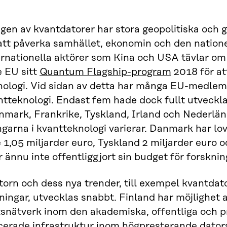
ngen av kvantdatorer har stora geopolitiska oc
tt påverka samhället, ekonomin och den natione
ernationella aktörer som Kina och USA tävlar om
 EU sitt
Quantum Flagship-program
2018 för att
ologi. Vid sidan av detta har många EU-medlems
tteknologi. Endast fem hade dock fullt utveckla
mark, Frankrike, Tyskland, Irland och Nederländ
ngarna i kvantteknologi varierar. Danmark har lov
 1,05 miljarder euro, Tyskland 2 miljarder euro 
r ännu inte offentliggjort sin budget för forskni
orn och dess nya trender, till exempel kvantdat
ningar, utvecklas snabbt. Finland har möjlighet a
nätverk inom den akademiska, offentliga och pri
cerade infrastruktur inom högpresterande dator