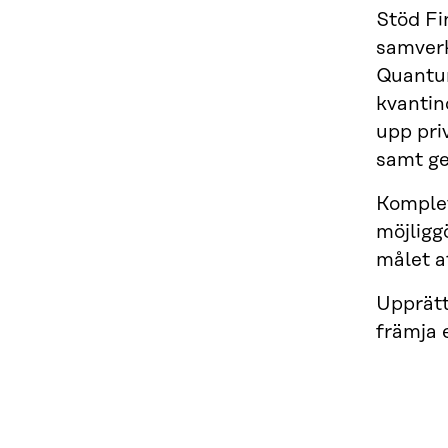
Stöd Fi
samverk
Quantum
kvantind
upp pri
samt ge
Komplet
möjligg
målet a
Upprätt
främja 