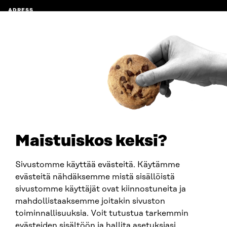
ADRESS
Östersjögatan 11–13, PB 160,
00181 Helsingfors
Ankomstinstruktioner
FÖRETAGS-ID
0202132-3
TELEFON
+358 294 618 991
E-POST
sitra@sitra.fi
Maistuiskos keksi?
fornamn.efternamn@sitra.fi
Sivustomme käyttää evästeitä. Käytämme
evästeitä nähdäksemme mistä sisällöistä
SITRA PÅ SOCIALA MEDIER
sivustomme käyttäjät ovat kiinnostuneita ja
mahdollistaaksemme joitakin sivuston
LinkedIn
toiminnallisuuksia. Voit tutustua tarkemmin
Instagram
evästeiden sisältöön ja hallita asetuksiasi