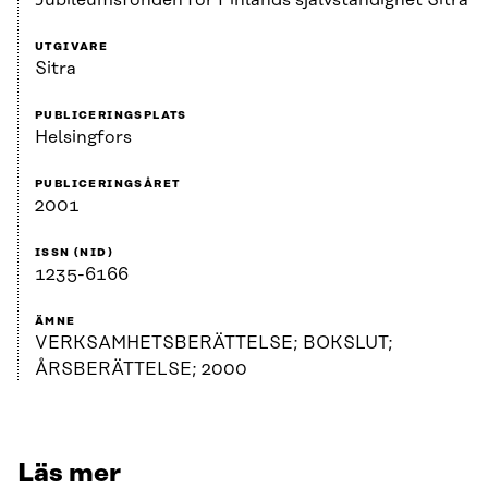
Jubileumsfonden för Finlands självständighet Sitra
UTGIVARE
Sitra
PUBLICERINGSPLATS
Helsingfors
PUBLICERINGSÅRET
2001
ISSN (NID)
1235-6166
ÄMNE
VERKSAMHETSBERÄTTELSE; BOKSLUT;
ÅRSBERÄTTELSE; 2000
Läs mer