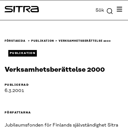
Skip to
Meny
Sök
content
Sitra
↓
FÖRSTASIDA
PUBLIKATION
VERKSAMHETS­BERÄTTELSE 2000
PUBLIKATION
Verksamhets­berättelse 2000
PUBLICERAD
6.3.2001
FÖRFATTARNA
Jubileumsfonden för Finlands självständighet Sitra