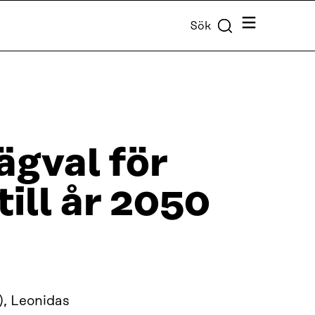
Meny
Sök
ägval för
till år 2050
, Leonidas