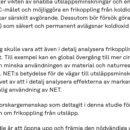
r vikten av snabba utsläppsminskningar och en st
C-målet och möjliggöra en frikoppling från kold
ar särskilt avgörande. Dessutom bör försök göras
) som säkert och permanent avlägsnar koldioxid
eg skulle vara att även i detalj analysera frikopp
t. Till exempel kan en global övergång till mer c
h minska användningen av material och naturre
s. NET:s betydelse för de vägar till utsläppsmin
vet av att i detalj analysera effekterna av mark
alig användning av NET.
 forskargemenskap som deltagit i denna studie f
n om frikoppling från utsläpp.
ie är att öppna upp och främja den nödvändiga 