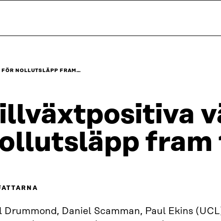
L FÖR NOLLUTSLÄPP FRAM…
illväxtpositiva v
ollutsläpp fram 
FATTARNA
l Drummond, Daniel Scamman, Paul Ekins (UCL)