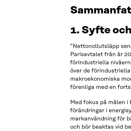
Sammanfat
1. Syfte oc
”Nettonollutsläpp sena
Parisavtalet från år 
förindustriella nivåer
över de förindustriel
makroekonomiska model
förenliga med en fortsa
Med fokus på målen i 
förändringar i energis
markanvändning för bi
och bör beaktas vid be