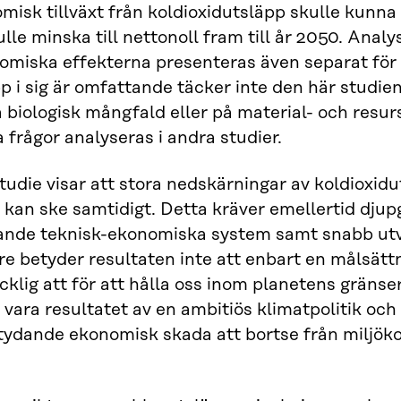
isk tillväxt från koldioxidutsläpp skulle kunna sk
lle minska till nettonoll fram till år 2050. Anal
omiska effekterna presenteras även separat fö
pp i sig är omfattande täcker inte den här studie
 biologisk mångfald eller på material- och re
a frågor analyseras i andra studier.
udie visar att stora nedskärningar av koldioxidu
t kan ske samtidigt. Detta kräver emellertid djup
ande teknisk-ekonomiska system samt snabb utv
re betyder resultaten inte att enbart en målsättn
räcklig att för att hålla oss inom planetens gränse
 vara resultatet av en ambitiös klimatpolitik och
tydande ekonomisk skada att bortse från miljök