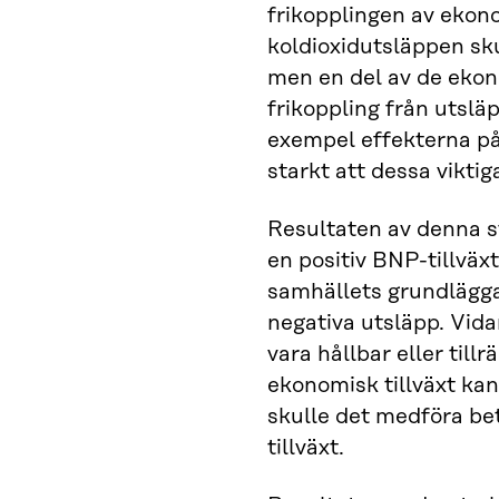
frikopplingen av ekonom
koldioxidutsläppen sku
men en del av de ekon
frikoppling från utslä
exempel effekterna på
starkt att dessa viktig
Resultaten av denna st
en positiv BNP-tillväx
samhällets grundlägg
negativa utsläpp. Vida
vara hållbar eller till
ekonomisk tillväxt kan
skulle det medföra be
tillväxt.