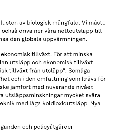
örlusten av biologisk mångfald. Vi måste
 också driva ner våra nettoutsläpp till
gränsa den globala uppvärmningen.
ekonomisk tillväxt. För att minska
llan utsläpp och ekonomisk tillväxt
sk tillväxt från utsläpp”. Somliga
ighet och i den omfattning som krävs för
e ske jämfört med nuvarande nivåer.
 göra utsläppsminskningar mycket svåra
 teknik med låga koldioxidutsläpp. Nya
taganden och policyåtgärder