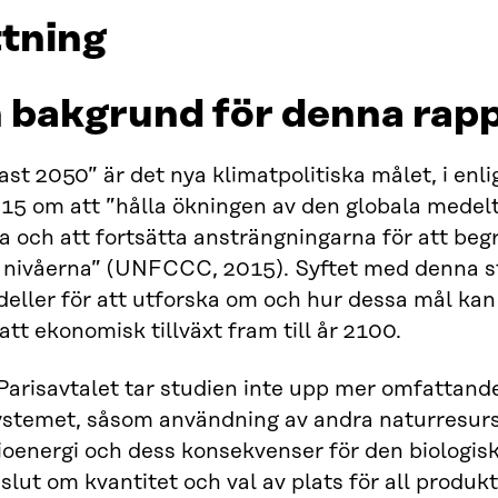
tning
h bakgrund för denna rap
st 2050” är det nya klimatpolitiska målet, i enl
2015 om att ”hålla ökningen av den globala mede
na och att fortsätta ansträngningarna för att be
la nivåerna” (UNFCCC, 2015). Syftet med denna s
ler för att utforska om och hur dessa mål kan 
tt ekonomisk tillväxt fram till år 2100.
Parisavtalet tar studien inte upp mer omfattand
ystemet, såsom användning av andra naturresurse
oenergi och dess konsekvenser för den biologisk
slut om kvantitet och val av plats för all produ