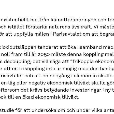
tt existentiellt hot från klimatförändringen och f
ch istället förstärka naturens livskraft. Vi måste
 för att uppfylla målen i Parisavtalet om att be
ldioxidutsläppen tenderat att öka i samband med 
l noll fram till år 2050 måste denna koppling me
s decoupling, det vill säga att ”frikoppla ekonomi
ör att en frikoppling inte är möjlig med den hast
arisavtalet och att en nedgång i ekonomin skull
t en låg eller negativ ekonomisk tillväxt skulle
 eftersom det krävs betydande investeringar i ny
ck till en ökad ekonomisk tillväxt.
 studie för att undersöka om och under vilka an