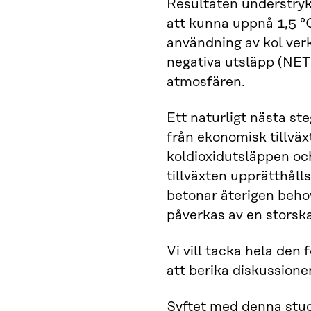
Resultaten understryke
att kunna uppnå 1,5 °
användning av kol verk
negativa utsläpp (NET
atmosfären.
Ett naturligt nästa st
från ekonomisk tillväx
koldioxidutsläppen oc
tillväxten upprätthåll
betonar återigen beho
påverkas av en storsk
Vi vill tacka hela den
att berika diskussione
Syftet med denna stud