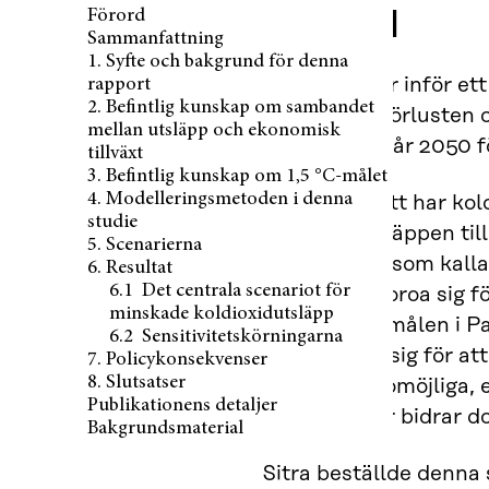
Förord
Förord
Sammanfattning
1. Syfte och bakgrund för denna
Vår värld står inför e
rapport
2. Befintlig kunskap om sambandet
stoppa den förlusten o
mellan utsläpp och ekonomisk
noll fram till år 2050
tillväxt
3. Befintlig kunskap om 1,5 °C-målet
4. Modelleringsmetoden i denna
Historiskt sett har ko
studie
koldioxidutsläppen til
5. Scenarierna
brytas – det som kalla
6. Resultat
6.1 Det centrala scenariot för
verkar dock oroa sig f
minskade koldioxidutsläpp
att uppfylla målen i P
6.2 Sensitivitetskörningarna
Andra oroar sig för at
7. Policykonsekvenser
8. Slutsatser
eller rentav omöjliga,
Publikationens detaljer
investeringar bidrar do
Bakgrundsmaterial
Sitra beställde denna