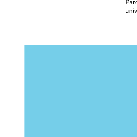
Par
univ