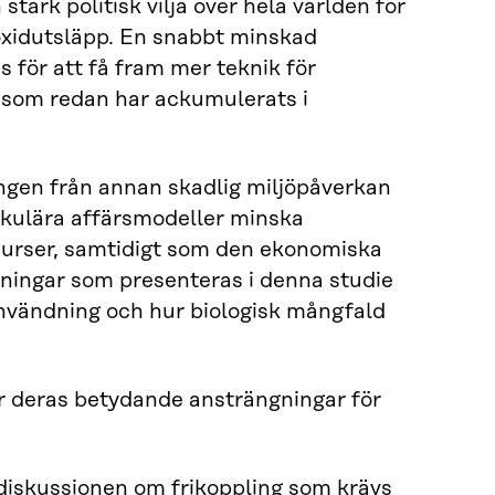
ark politisk vilja över hela världen för
ioxidutsläpp. En snabbt minskad
 för att få fram mer teknik för
 som redan har ackumulerats i
lingen från annan skadlig miljöpåverkan
irkulära affärsmodeller minska
surser, samtidigt som den ekonomiska
skningar som presenteras i denna studie
användning och hur biologisk mångfald
ör deras betydande ansträngningar för
diskussionen om frikoppling som krävs