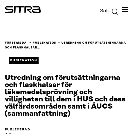
Skip to
Meny
Sök
content
Sitra
↓
FÖRSTASIDA
PUBLIKATION
UTREDNING OM FÖRUTSÄTTNINGARNA
OCH FLASKHALSAR…
PUBLIKATION
Utredning om förutsättningarna
och flaskhalsar för
läkemedelsprövning och
villigheten till dem i HUS och dess
välfärdsområden samt i ÅUCS
(sammanfattning)
PUBLICERAD