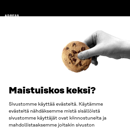
ADRESS
Östersjögatan 11–13, PB 160,
00181 Helsingfors
Ankomstinstruktioner
FÖRETAGS-ID
0202132-3
TELEFON
+358 294 618 991
E-POST
sitra@sitra.fi
Maistuiskos keksi?
fornamn.efternamn@sitra.fi
Sivustomme käyttää evästeitä. Käytämme
evästeitä nähdäksemme mistä sisällöistä
SITRA PÅ SOCIALA MEDIER
sivustomme käyttäjät ovat kiinnostuneita ja
mahdollistaaksemme joitakin sivuston