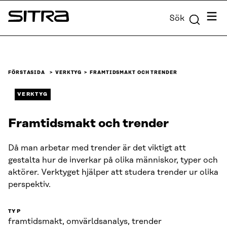
Skip to
Meny
Sök
content
Sitra
↓
FÖRSTASIDA
VERKTYG
FRAMTIDSMAKT OCH TRENDER
VERKTYG
Framtidsmakt och trender
Då man arbetar med trender är det viktigt att
gestalta hur de inverkar på olika människor, typer och
aktörer. Verktyget hjälper att studera trender ur olika
perspektiv.
TYP
framtidsmakt, omvärldsanalys, trender