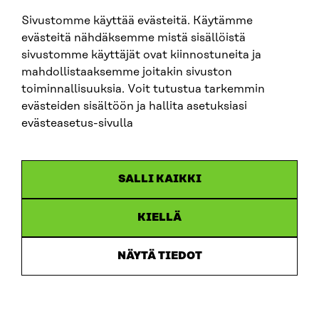
Sivustomme käyttää evästeitä. Käytämme
evästeitä nähdäksemme mistä sisällöistä
SITRA PÅ SOCIALA MEDIER
sivustomme käyttäjät ovat kiinnostuneita ja
mahdollistaaksemme joitakin sivuston
LinkedIn
toiminnallisuuksia. Voit tutustua tarkemmin
Instagram
evästeiden sisältöön ja hallita asetuksiasi
YouTube
evästeasetus-sivulla
SALLI KAIKKI
Dataskydd
KIELLÄ
Cookieinställningar
Rapporteringskanal
NÄYTÄ TIEDOT
Tillgänglighetsutredning
Beskrivning av handlingsoffentligheten
Sitra’s digitala kommunikation och webbtjänster