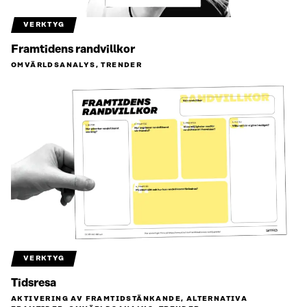
VERKTYG
Framtidens randvillkor
OMVÄRLDSANALYS, TRENDER
VERKTYG
Tidsresa
AKTIVERING AV FRAMTIDSTÄNKANDE, ALTERNATIVA