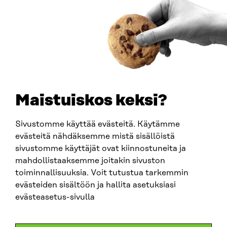
Ankomstinstruktioner
FÖRETAGS-ID
0202132-3
TELEFON
+358 294 618 991
E-POST
sitra@sitra.fi
Maistuiskos keksi?
fornamn.efternamn@sitra.fi
Sivustomme käyttää evästeitä. Käytämme
evästeitä nähdäksemme mistä sisällöistä
SITRA PÅ SOCIALA MEDIER
sivustomme käyttäjät ovat kiinnostuneita ja
mahdollistaaksemme joitakin sivuston
LinkedIn
toiminnallisuuksia. Voit tutustua tarkemmin
Instagram
evästeiden sisältöön ja hallita asetuksiasi
YouTube
evästeasetus-sivulla