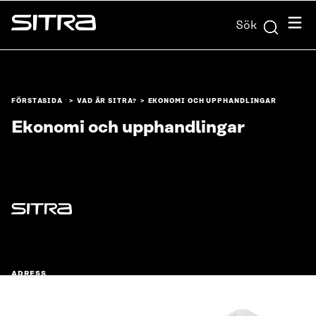
Skip to
Meny
Sök
content
Sitra
↓
FÖRSTASIDA
VAD ÄR SITRA?
EKONOMI OCH UPPHANDLINGAR
Ekonomi och upphandlingar
Sitra
ADRESS
Östersjögatan 11–13, PB 160,
00181 Helsingfors