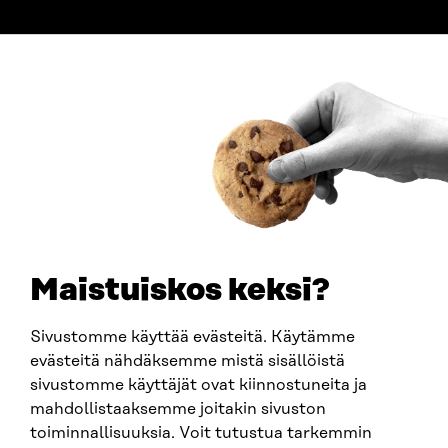
ADDRESS
Itämerenkatu 11-13, PO Box 160,
00181 Helsinki
How to get to Sitra?
BUSINESS ID
0202132-3
TELEPHONE
+358 294 618 991
EMAIL
Maistuiskos keksi?
firstname.lastname@sitra.fi
sitra@sitra.fi
Sivustomme käyttää evästeitä. Käytämme
evästeitä nähdäksemme mistä sisällöistä
sivustomme käyttäjät ovat kiinnostuneita ja
SITRA ON SOCIAL MEDIA
mahdollistaaksemme joitakin sivuston
toiminnallisuuksia. Voit tutustua tarkemmin