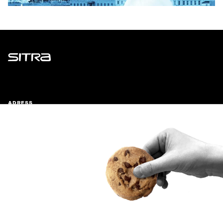
Sitra
ADRESS
Östersjögatan 11–13, PB 160,
00181 Helsingfors
Ankomstinstruktioner
FÖRETAGS-ID
0202132-3
TELEFON
+358 294 618 991
E-POST
sitra@sitra.fi