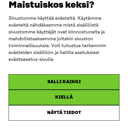
Maistuiskos keksi?
fornamn.efternamn@sitra.fi
Sivustomme käyttää evästeitä. Käytämme
evästeitä nähdäksemme mistä sisällöistä
SITRA PÅ SOCIALA MEDIER
sivustomme käyttäjät ovat kiinnostuneita ja
mahdollistaaksemme joitakin sivuston
LinkedIn
toiminnallisuuksia. Voit tutustua tarkemmin
Instagram
evästeiden sisältöön ja hallita asetuksiasi
YouTube
evästeasetus-sivulla
SALLI KAIKKI
Dataskydd
KIELLÄ
Cookieinställningar
Rapporteringskanal
NÄYTÄ TIEDOT
Tillgänglighetsutredning
Beskrivning av handlingsoffentligheten