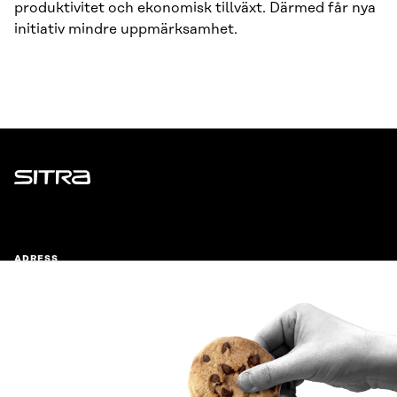
produktivitet och ekonomisk tillväxt. Därmed får nya
initiativ mindre uppmärksamhet.
Sitra
ADRESS
Östersjögatan 11–13, PB 160,
00181 Helsingfors
Ankomstinstruktioner
FÖRETAGS-ID
0202132-3