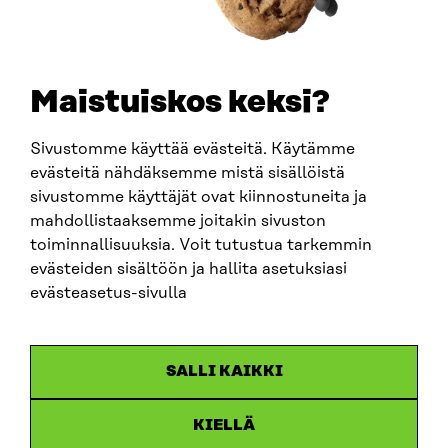
TELEFON
+358 294 618 991
E-POST
sitra@sitra.fi
Maistuiskos keksi?
fornamn.efternamn@sitra.fi
Sivustomme käyttää evästeitä. Käytämme
evästeitä nähdäksemme mistä sisällöistä
SITRA PÅ SOCIALA MEDIER
sivustomme käyttäjät ovat kiinnostuneita ja
mahdollistaaksemme joitakin sivuston
LinkedIn
toiminnallisuuksia. Voit tutustua tarkemmin
Instagram
evästeiden sisältöön ja hallita asetuksiasi
YouTube
evästeasetus-sivulla
SALLI KAIKKI
Dataskydd
KIELLÄ
Cookieinställningar