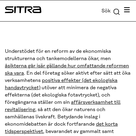
Skip to
Meny
Sök
content
Sitra
↓
Understödet för en reform av de ekonomiska
strukturerna och tankemodellerna ökar, men
åsikterna går isär gällande hur omfattande reformen
ska vara
. En del företag söker aktivt efter sätt att öka
verksamhetens
positiva effekter (det ekologiska
handavtrycket)
utöver att minimera de negativa
effekterna (det ekologiska fotavtrycket), och
föregångarna ställer om sin
affärsverksamhet till
revitalisering
, så att den ökar naturens och
samhällenas livskraft. Betydande inslag i
ekonomidebatten är dock fortfarande
det korta
tidsperspektivet
, bevarandet av gammalt samt