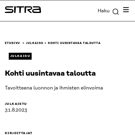
Siirry
Valik
Haku
suoraan
Sitra
sisältöön
↓
ETUSIVU
JULKAISU
KOHTI UUSINTAVAA TALOUTTA
JULKAISU
Kohti uusintavaa taloutta
Tavoitteena luonnon ja ihmisten elinvoima
JULKAISTU
31.8.2023
KIRJOITTAJAT