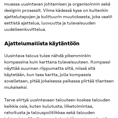
muassa uusintavan johtamisen ja organisoinnin sekä
designin prosessit. Viime kädessä kyse on kuitenkin
ajattelutapojen ja kulttuurin muutoksesta, joka vaatii
eettistä ajattelua, luovuutta ja tulevaisuuden
uudelleenkuvittelua.
Ajattelumallista käytäntöön
Uusintava talous tulee nähdä pikemminkin
kompassina kuin karttana tulevaisuuteen. Kompassi
näyttää suunnan riippumatta siitä, missä sitä
käytetään, kun taas kartta, jolla kompassia
sovelletaan, pitää jokaisessa paikassa piirtää tilanteen
mukaiseksi.
Tarve siirtyä uusintavaan talouteen koskee talouden
kaikkia osia, kuten kulutusta, liiketoimintaa,
rahoitusta ja talouspolitiikkaa sekä talouden