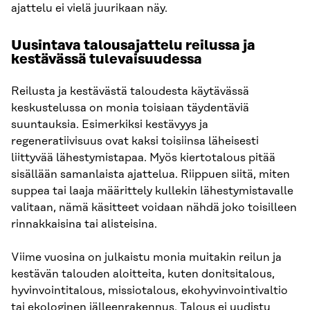
ajattelu ei vielä juurikaan näy.
Uusintava talousajattelu reilussa ja
kestävässä tulevaisuudessa
Reilusta ja kestävästä taloudesta käytävässä
keskustelussa on monia toisiaan täydentäviä
suuntauksia. Esimerkiksi kestävyys ja
regeneratiivisuus ovat kaksi toisiinsa läheisesti
liittyvää lähestymistapaa. Myös kiertotalous pitää
sisällään samanlaista ajattelua. Riippuen siitä, miten
suppea tai laaja määrittely kullekin lähestymistavalle
valitaan, nämä käsitteet voidaan nähdä joko toisilleen
rinnakkaisina tai alisteisina.
Viime vuosina on julkaistu monia muitakin reilun ja
kestävän talouden aloitteita, kuten donitsitalous,
hyvinvointitalous, missiotalous, ekohyvinvointivaltio
tai ekologinen jälleenrakennus. Talous ei uudistu