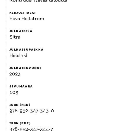
Kohti uusintavaa taloutta
KIRJOITTAJAT
Eeva Hellström
JULKAISIJA
Sitra
JULKAISUPAIKKA
Helsinki
JULKAISUVUOSI
2023
SIVUMÄÄRÄ
103
ISBN (NID)
978-952-347-343-0
ISBN (PDF)
978-952-347-344-7