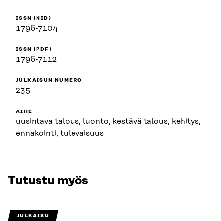
ISSN (NID)
1796-7104
ISSN (PDF)
1796-7112
JULKAISUN NUMERO
235
AIHE
uusintava talous, luonto, kestävä talous, kehitys,
ennakointi, tulevaisuus
Tutustu myös
JULKAISU