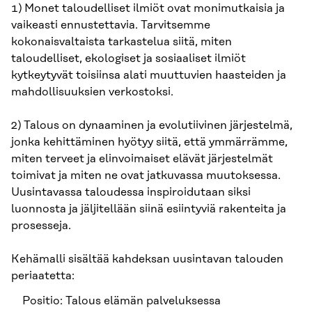
1) Monet taloudelliset ilmiöt ovat monimutkaisia ja
vaikeasti ennustettavia. Tarvitsemme
kokonaisvaltaista tarkastelua siitä, miten
taloudelliset, ekologiset ja sosiaaliset ilmiöt
kytkeytyvät toisiinsa alati muuttuvien haasteiden ja
mahdollisuuksien verkostoksi.
2) Talous on dynaaminen ja evolutiivinen järjestelmä,
jonka kehittäminen hyötyy siitä, että ymmärrämme,
miten terveet ja elinvoimaiset elävät järjestelmät
toimivat ja miten ne ovat jatkuvassa muutoksessa.
Uusintavassa taloudessa inspiroidutaan siksi
luonnosta ja jäljitellään siinä esiintyviä rakenteita ja
prosesseja.
Kehämalli sisältää kahdeksan uusintavan talouden
periaatetta:
Positio: Talous elämän palveluksessa