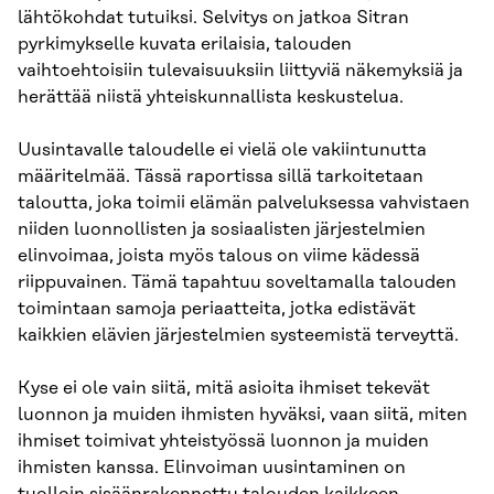
lähtökohdat tutuiksi. Selvitys on jatkoa Sitran
pyrkimykselle kuvata erilaisia, talouden
vaihtoehtoisiin tulevaisuuksiin liittyviä näkemyksiä ja
herättää niistä yhteiskunnallista keskustelua.
Uusintavalle taloudelle ei vielä ole vakiintunutta
määritelmää. Tässä raportissa sillä tarkoitetaan
taloutta, joka toimii elämän palveluksessa vahvistaen
niiden luonnollisten ja sosiaalisten järjestelmien
elinvoimaa, joista myös talous on viime kädessä
riippuvainen. Tämä tapahtuu soveltamalla talouden
toimintaan samoja periaatteita, jotka edistävät
kaikkien elävien järjestelmien systeemistä terveyttä.
Kyse ei ole vain siitä, mitä asioita ihmiset tekevät
luonnon ja muiden ihmisten hyväksi, vaan siitä, miten
ihmiset toimivat yhteistyössä luonnon ja muiden
ihmisten kanssa. Elinvoiman uusintaminen on
tuolloin sisäänrakennettu talouden kaikkeen