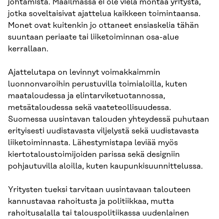
johtamista. Maailmassa ei ole vielä montaa yritystä,
jotka soveltaisivat ajattelua kaikkeen toimintaansa.
Monet ovat kuitenkin jo ottaneet ensiaskelia tähän
suuntaan periaate tai liiketoiminnan osa-alue
kerrallaan.
Ajattelutapa on levinnyt voimakkaimmin
luonnonvaroihin perustuvilla toimialoilla, kuten
maataloudessa ja elintarviketuotannossa,
metsätaloudessa sekä vaateteollisuudessa.
Suomessa uusintavan talouden yhteydessä puhutaan
erityisesti uudistavasta viljelystä sekä uudistavasta
liiketoiminnasta. Lähestymistapa leviää myös
kiertotaloustoimijoiden parissa sekä designiin
pohjautuvilla aloilla, kuten kaupunkisuunnittelussa.
Yritysten tueksi tarvitaan uusintavaan talouteen
kannustavaa rahoitusta ja politiikkaa, mutta
rahoitusalalla tai talouspolitiikassa uudenlainen