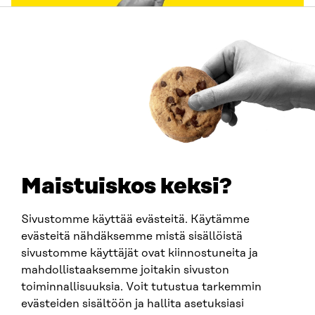
Sitra
OSOITE
Itämerenkatu 11-13, PL 160,
Maistuiskos keksi?
00181 Helsinki
Saapumisohjeet
Y-TUNNUS
Sivustomme käyttää evästeitä. Käytämme
0202132-3
evästeitä nähdäksemme mistä sisällöistä
sivustomme käyttäjät ovat kiinnostuneita ja
mahdollistaaksemme joitakin sivuston
PUHELIN
toiminnallisuuksia. Voit tutustua tarkemmin
+358 294 618 991
SÄHKÖPOSTI
evästeiden sisältöön ja hallita asetuksiasi