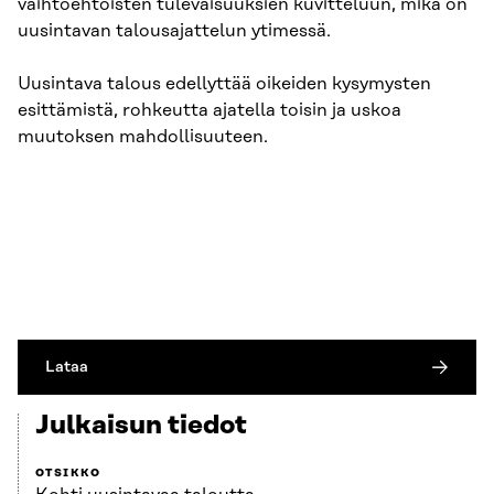
vaihtoehtoisten tulevaisuuksien kuvitteluun, mikä on
uusintavan talousajattelun ytimessä.
Uusintava talous edellyttää oikeiden kysymysten
esittämistä, rohkeutta ajatella toisin ja uskoa
muutoksen mahdollisuuteen.
Lataa
Julkaisun tiedot
OTSIKKO