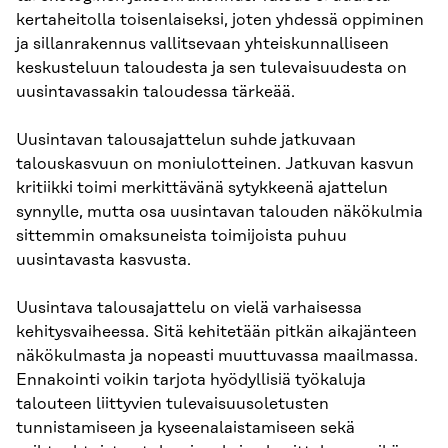
kertaheitolla toisenlaiseksi, joten yhdessä oppiminen
ja sillanrakennus vallitsevaan yhteiskunnalliseen
keskusteluun taloudesta ja sen tulevaisuudesta on
uusintavassakin taloudessa tärkeää.
Uusintavan talousajattelun suhde jatkuvaan
talouskasvuun on moniulotteinen. Jatkuvan kasvun
kritiikki toimi merkittävänä sytykkeenä ajattelun
synnylle, mutta osa uusintavan talouden näkökulmia
sittemmin omaksuneista toimijoista puhuu
uusintavasta kasvusta.
Uusintava talousajattelu on vielä varhaisessa
kehitysvaiheessa. Sitä kehitetään pitkän aikajänteen
näkökulmasta ja nopeasti muuttuvassa maailmassa.
Ennakointi voikin tarjota hyödyllisiä työkaluja
talouteen liittyvien tulevaisuusoletusten
tunnistamiseen ja kyseenalaistamiseen sekä