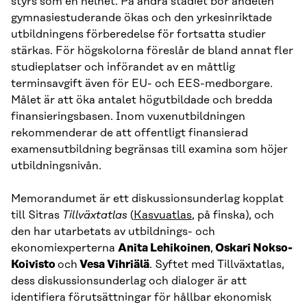
styrs som en helhet. På andra stadiet bör andelen
gymnasiestuderande ökas och den yrkesinriktade
utbildningens förberedelse för fortsatta studier
stärkas. För högskolorna föreslår de bland annat fler
studieplatser och införandet av en måttlig
terminsavgift även för EU- och EES-medborgare.
Målet är att öka antalet högutbildade och bredda
finansieringsbasen. Inom vuxenutbildningen
rekommenderar de att offentligt finansierad
examensutbildning begränsas till examina som höjer
utbildningsnivån.
Memorandumet är ett diskussionsunderlag kopplat
till Sitras
Tillväxtatlas
(
Kasvuatlas
, på finska), och
den har utarbetats av utbildnings- och
ekonomiexperterna
Anita Lehikoinen
,
Oskari Nokso-
Koivisto
och
Vesa Vihriälä
. Syftet med Tillväxtatlas,
dess diskussionsunderlag och dialoger är att
identifiera förutsättningar för hållbar ekonomisk