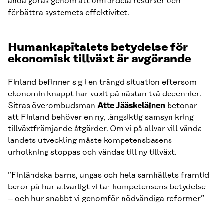
ändå göras genom att omfördela resurser och
förbättra systemets effektivitet.
Humankapitalets betydelse för
ekonomisk tillväxt är avgörande
Finland befinner sig i en trängd situation eftersom
ekonomin knappt har vuxit på nästan två decennier.
Sitras överombudsman
Atte Jääskeläinen
betonar
att Finland behöver en ny, långsiktig samsyn kring
tillväxtfrämjande åtgärder. Om vi på allvar vill vända
landets utveckling måste kompetensbasens
urholkning stoppas och vändas till ny tillväxt.
”Finländska barns, ungas och hela samhällets framtid
beror på hur allvarligt vi tar kompetensens betydelse
– och hur snabbt vi genomför nödvändiga reformer.”