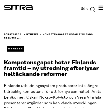
Skip to
Meny
Sök
content
Sitra
↓
FÖRSTASIDA
NYHETER
KOMPETENSGAPET HOTAR FINLANDS
FRAMTID –…
NYHETER
Kompetensgapet hotar Finlands
framtid – ny utredning efterlyser
heltäckande reformer
Finlands utbildningssystem producerar inte längre
tillräcklig kompetens för att förnya samhället. Anita
Lehikoinen, Oskari Nokso-Koivisto och Vesa Vihriälä
presenterar åtgärder som kan vända utvecklingen.