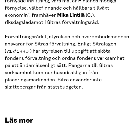
förnyade inriktning, vars mål är Finlands modiga
förnyelse, välbefinnande och hållbara tillväxt i
ekonomin”, framhäver
Mika Lintilä
(C.),
riksdagsledamot i Sitras förvaltningsråd.
Förvaltningsrådet, styrelsen och överombudsmannen
ansvarar för Sitras förvaltning. Enligt Sitralagen
(
717/1990
) har styrelsen till uppgift att sköta
fondens förvaltning och ordna fondens verksamhet
på ett ändamålsenligt sätt. Pengarna till Sitras
verksamhet kommer huvudsakligen från
placeringsmarknaden. Sitra använder inte
skattepengar från statsbudgeten.
Läs mer