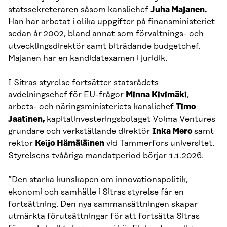
statssekreteraren såsom kanslichef
Juha Majanen.
Han har arbetat i olika uppgifter på finansministeriet
sedan år 2002, bland annat som förvaltnings- och
utvecklingsdirektör samt biträdande budgetchef.
Majanen har en kandidatexamen i juridik.
I Sitras styrelse fortsätter statsrådets
avdelningschef för EU-frågor
Minna Kivimäki
,
arbets- och näringsministeriets kanslichef
Timo
Jaatinen,
kapitalinvesteringsbolaget Voima Ventures
grundare och verkställande direktör
Inka Mero
samt
rektor
Keijo Hämäläinen
vid Tammerfors universitet.
Styrelsens tvååriga mandatperiod börjar 1.1.2026.
”Den starka kunskapen om innovationspolitik,
ekonomi och samhälle i Sitras styrelse får en
fortsättning. Den nya sammansättningen skapar
utmärkta förutsättningar för att fortsätta Sitras