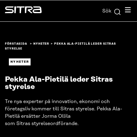
Skip to
Meny
Sök
content
Sitra
↓
FÖRSTASIDA
NYHETER
PEKKA ALA-PIETILÄ LEDER SITRAS
STYRELSE
NYHETER
Pekka Ala-Pietilä leder Sitras
styrelse
Tre nya experter på innovation, ekonomi och
företagsliv kommer till Sitras styrelse. Pekka Ala-
Pietilä ersätter Jorma Ollila
som Sitras styrelseordförande.