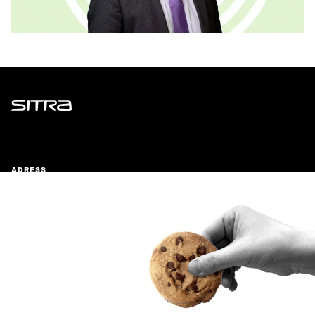
Sitra
ADRESS
Östersjögatan 11–13, PB 160,
00181 Helsingfors
Ankomstinstruktioner
FÖRETAGS-ID
0202132-3
TELEFON
+358 294 618 991