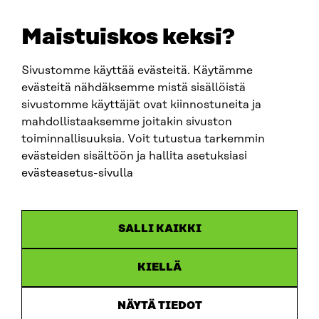
E-POST
sitra@sitra.fi
Maistuiskos keksi?
fornamn.efternamn@sitra.fi
Sivustomme käyttää evästeitä. Käytämme
evästeitä nähdäksemme mistä sisällöistä
SITRA PÅ SOCIALA MEDIER
sivustomme käyttäjät ovat kiinnostuneita ja
mahdollistaaksemme joitakin sivuston
LinkedIn
toiminnallisuuksia. Voit tutustua tarkemmin
Instagram
evästeiden sisältöön ja hallita asetuksiasi
YouTube
evästeasetus-sivulla
SALLI KAIKKI
Dataskydd
KIELLÄ
Cookieinställningar
Rapporteringskanal
NÄYTÄ TIEDOT
Tillgänglighetsutredning