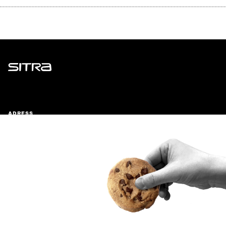
Sitra
ADRESS
Östersjögatan 11–13, PB 160,
00181 Helsingfors
Ankomstinstruktioner
FÖRETAGS-ID
0202132-3
TELEFON
+358 294 618 991
E-POST