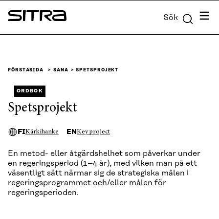
Skip to
Meny
Sök
content
Sitra
↓
FÖRSTASIDA
SANA
SPETSPROJEKT
ORDBOK
Spetsprojekt
FI
EN
Kärkihanke
Key project
En metod- eller åtgärdshelhet som påverkar under
en regeringsperiod (1–4 år), med vilken man på ett
väsentligt sätt närmar sig de strategiska målen i
regeringsprogrammet och/eller målen för
regeringsperioden.