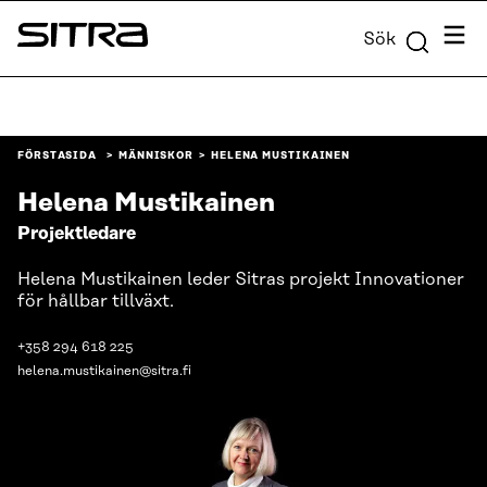
Skip to
Meny
Sök
content
Sitra
↓
FÖRSTASIDA
MÄNNISKOR
HELENA MUSTIKAINEN
Helena Mustikainen
Projektledare
Helena Mustikainen leder Sitras projekt Innovationer
för hållbar tillväxt.
+358 294 618 225
helena.mustikainen@sitra.fi