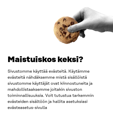
Östersjögatan 11–13, PB 160,
00181 Helsingfors
Ankomstinstruktioner
FÖRETAGS-ID
0202132-3
TELEFON
+358 294 618 991
E-POST
sitra@sitra.fi
Maistuiskos keksi?
fornamn.efternamn@sitra.fi
Sivustomme käyttää evästeitä. Käytämme
evästeitä nähdäksemme mistä sisällöistä
SITRA PÅ SOCIALA MEDIER
sivustomme käyttäjät ovat kiinnostuneita ja
mahdollistaaksemme joitakin sivuston
LinkedIn
toiminnallisuuksia. Voit tutustua tarkemmin
Instagram
evästeiden sisältöön ja hallita asetuksiasi
YouTube
evästeasetus-sivulla