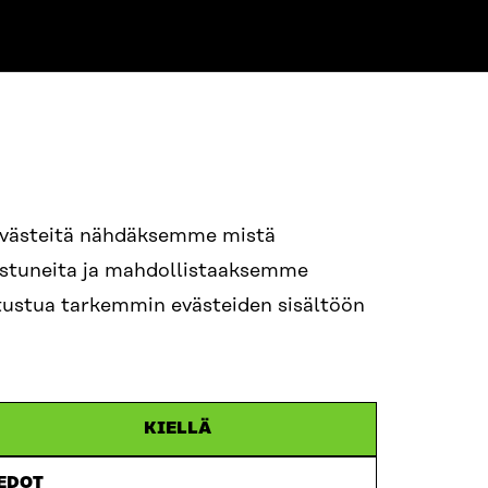
94 618 991
evästeitä nähdäksemme mistä
nostuneita ja mahdollistaaksemme
itra.fi
tutustua tarkemmin evästeiden sisältöön
n.efternamn@sitra.fi
KIELLÄ
IEDOT