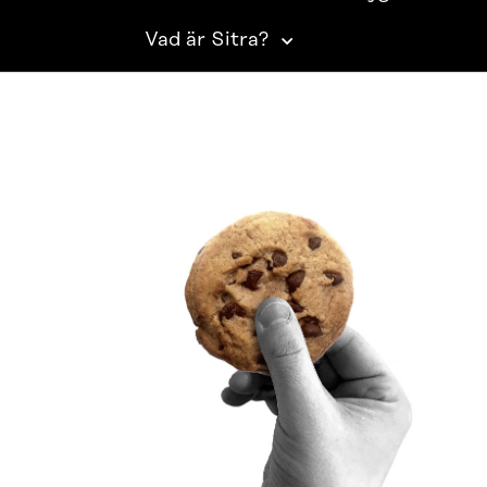
Vad är Sitra?
SITRA PÅ SOCIALA MEDIER
LinkedIn
Instagram
YouTube