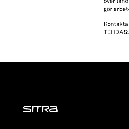
över land
gör arbet
Kontakta 
TEHDAS2
Sitra