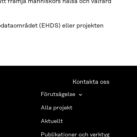
att främja människors hälsa och välfärd
odataområdet (EHDS) eller projekten
Kontakta oss
Förutsägelse
Alla projekt
Aktuellt
Publikationer och verktyg