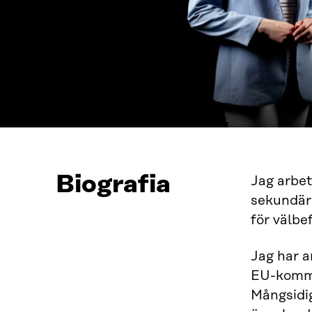
Biografia
Jag arbet
sekundär 
för välbe
Jag har a
EU-kommi
Mångsidig