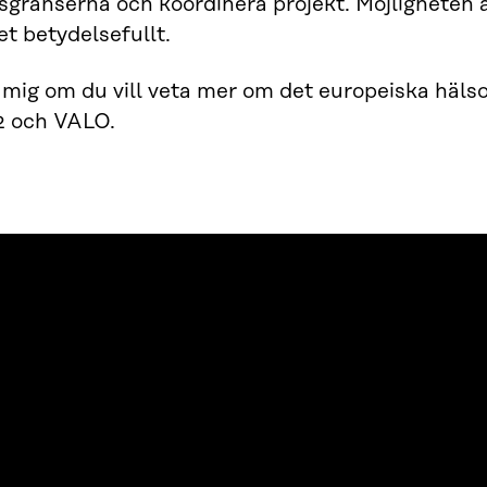
sgränserna och koordinera projekt. Möjligheten 
et betydelsefullt.
mig om du vill veta mer om det europeiska häls
 och VALO.