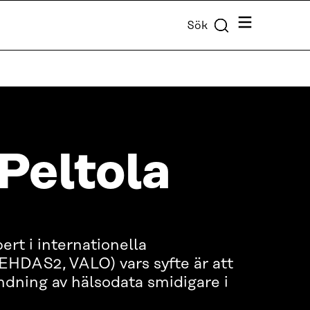
Meny
Sök
 Peltola
ert i internationella
EHDAS2, VALO) vars syfte är att
dning av hälsodata smidigare i