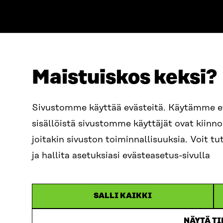
Maistuiskos keksi?
ADRESS
TELEFON
Östersjögatan 11–13, PB 160,
+358 2
Sivustomme käyttää evästeitä. Käytämme 
00181 Helsingfors
sisällöistä sivustomme käyttäjät ovat kiin
E-POST
Ankomstinstruktioner
sitra@s
joitakin sivuston toiminnallisuuksia. Voit 
FÖRETAGS-ID
0202132-3
fornam
ja hallita asetuksiasi evästeasetus-sivulla
SALLI KAIKKI
NÄYTÄ T