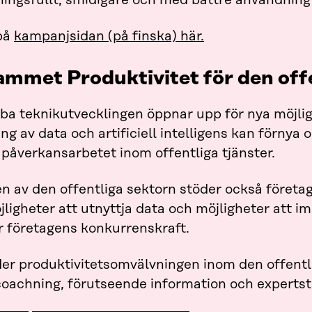
ingsfullt, smidigare och med bättre användning
på
kampanjsidan (på finska) här.
mmet Produktivitet för den off
a teknikutvecklingen öppnar upp för nya möjlighet
g av data och artificiell intelligens kan förnya 
 påverkansarbetet inom offentliga tjänster.
n av den offentliga sektorn stöder också företa
jligheter att utnyttja data och möjligheter att 
r företagens konkurrenskraft.
der produktivitetsomvälvningen inom den offentl
oachning, förutseende information och expertst