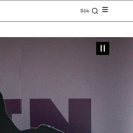
Meny
Sök
Keskeyta
video