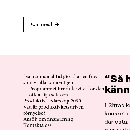
hjälper dem att spridas i hela landet.
Kom med!
“Så h
“Så har man alltid gjort” är en fras
som vi alla känner igen
känn
Programmet Produktivitet för den
offentliga sektorn
Produktivt ledarskap 2030
I Sitras 
Vad är produktivitetsdriven
förnyelse?
konkreta 
Ansök om finansiering
där data,
Kontakta oss