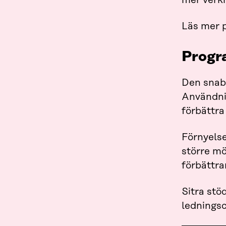
mer verkn
Läs mer 
Progra
Den snabb
Användnin
förbättra
Förnyelse
större mö
förbättra
Sitra stö
ledningsc