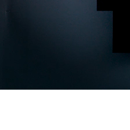
“Så har ma
Men hur gör vi i morgon? Lösningar som 
sektorns produktivitet utvecklas redan 