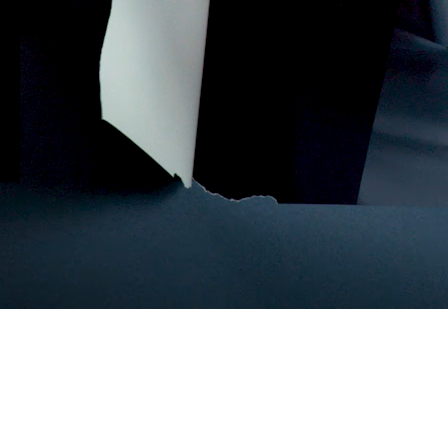
n alltid gjor
förbättrar den offentliga
runt om i Finland. Vi