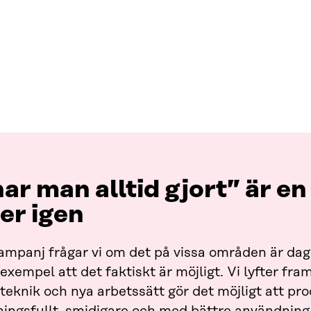
ar man alltid gjort” är en 
er igen
kampanj frågar vi om det på vissa områden är da
exempel att det faktiskt är möjligt. Vi lyfter fr
 teknik och nya arbetssätt gör det möjligt att pr