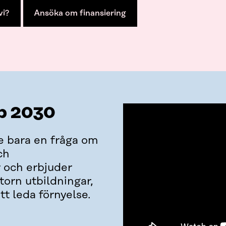
vi?
Ansöka om finansiering
p 2030
e bara en fråga om
ch
 och erbjuder
torn utbildningar,
tt leda förnyelse.