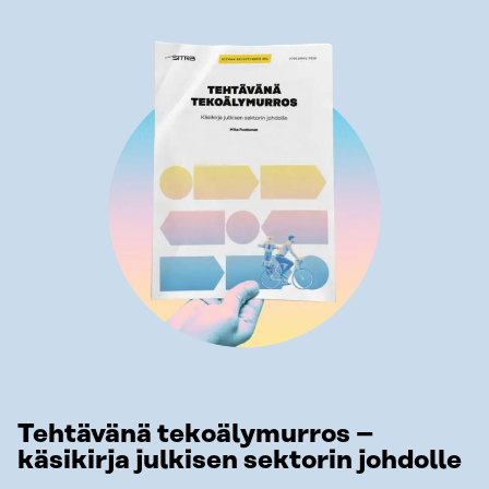
Tehtävänä tekoälymurros –
käsikirja julkisen sektorin johdolle