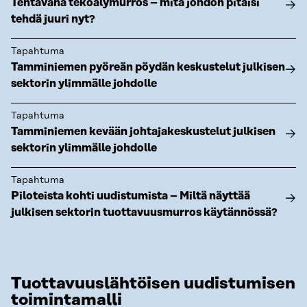
Tehtävänä tekoälymurros – mitä johdon pitäisi
tehdä juuri nyt?
Tapahtuma
Tamminiemen pyöreän pöydän keskustelut julkisen
sektorin ylimmälle johdolle
Tapahtuma
Tamminiemen kevään johtajakeskustelut julkisen
sektorin ylimmälle johdolle
Tapahtuma
Piloteista kohti uudistumista – Miltä näyttää
julkisen sektorin tuottavuusmurros käytännössä?
Tuottavuuslähtöisen uudistumisen
toimintamalli