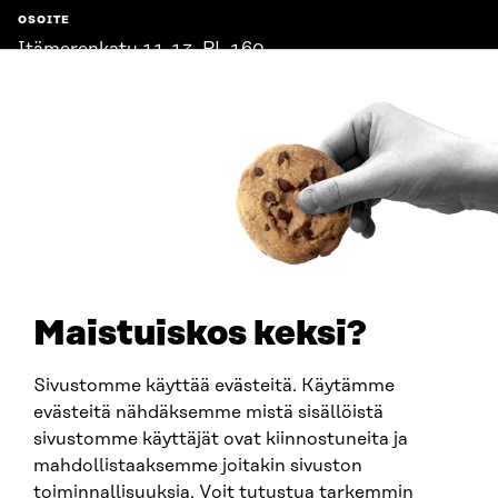
OSOITE
Itämerenkatu 11-13, PL 160,
00181 Helsinki
Saapumisohjeet
Y-TUNNUS
0202132-3
PUHELIN
+358 294 618 991
SÄHKÖPOSTI
etunimi.sukunimi@sitra.fi
sitra@sitra.fi
Maistuiskos keksi?
Sivustomme käyttää evästeitä. Käytämme
SITRA SOSIAALISESSA MEDIASSA
evästeitä nähdäksemme mistä sisällöistä
sivustomme käyttäjät ovat kiinnostuneita ja
LinkedIn
mahdollistaaksemme joitakin sivuston
Instagram
toiminnallisuuksia. Voit tutustua tarkemmin