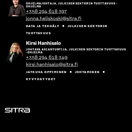
henkilön
OHJELMAJOHTAJA, JULKISEN SEKTORIN TUOTTAVUUS -
sivulle
OHJELMA
+358 294 618 397
jonna.heliskoski@sitra.fi
DATA JA TEKOÄLY
JULKISEN SEKTORIN
TUOTTAVUUS
Siirry
Kirsi Hanhisalo
henkilön
JOHTAVA ASIANTUNTIJA, JULKISEN SEKTORIN TUOTTAVUUS
sivulle
-OHJELMA
+358 294 618 349
kirsi.hanhisalo@sitra.fi
JATKUVA OPPIMINEN
JOHTAMINEN
KYVYKKYYDET
Sitra