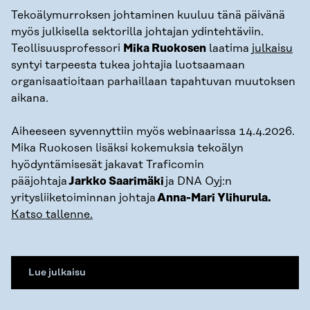
Tekoälymurroksen johtaminen kuuluu tänä päivänä
myös julkisella sektorilla johtajan ydintehtäviin.
Teollisuusprofessori
Mika Ruokosen
laatima
julkaisu
syntyi tarpeesta tukea johtajia luotsaamaan
organisaatioitaan parhaillaan tapahtuvan muutoksen
aikana.
Aiheeseen syvennyttiin myös webinaarissa 14.4.2026.
Mika Ruokosen lisäksi kokemuksia tekoälyn
hyödyntämisesät jakavat Traficomin
pääjohtaja
Jarkko Saarimäki
ja DNA Oyj:n
yritysliiketoiminnan johtaja
Anna-Mari Ylihurula.
Katso tallenne.
Lue julkaisu