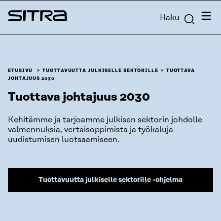
Siirry
Valik
Haku
suoraan
Sitra
sisältöön
↓
ETUSIVU
TUOTTAVUUTTA JULKISELLE SEKTORILLE
TUOTTAVA
JOHTAJUUS 2030
Tuottava johtajuus 2030
Kehitämme ja tarjoamme julkisen sektorin johdolle
valmennuksia, vertaisoppimista ja työkaluja
uudistumisen luotsaamiseen.
Tuottavuutta julkiselle sektorille -ohjelma