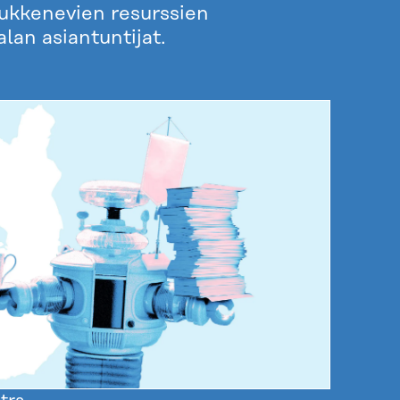
iukkenevien resurssien
lan asiantuntijat.