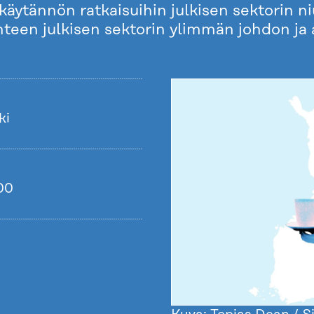
käytännön ratkaisuihin julkisen sektorin n
een julkisen sektorin ylimmän johdon ja a
ki
.00