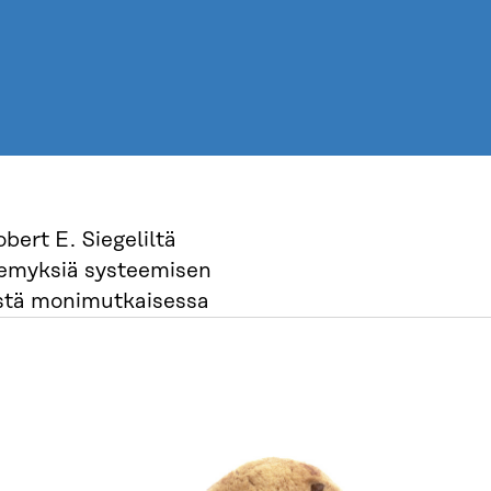
ert E. Siegeliltä
kemyksiä systeemisen
istä monimutkaisessa
 ja priorisoivat
tushankkeita johtajuuden ja
ijoiden kanssa.
jatkokehitykseen ja