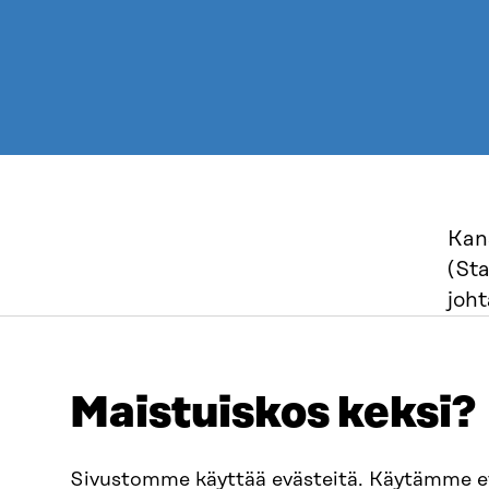
Kan
(St
joh
toi
Insp
Maistuiskos keksi?
konk
tuo
Sivustomme käyttää evästeitä. Käytämme 
Vaik