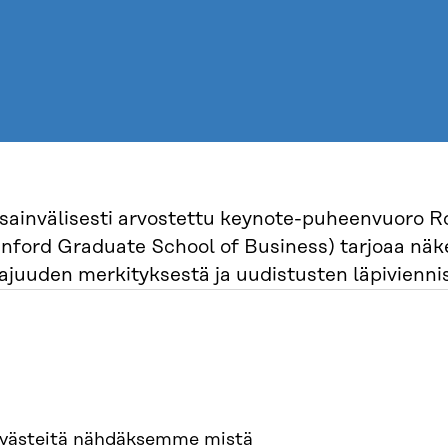
sainvälisesti arvostettu keynote-puheenvuoro Rob
anford Graduate School of Business) tarjoaa nä
tajuuden merkityksestä ja uudistusten läpivienn
mintaympäristössä.
iraatiopuheenvuoron jälkeen johtajat tunnistavat
reettisia, mitattaviin tuloksiin tähtääviä uudis
ttavuuden kehittämiseksi yhdessä alan asiantunt
evästeitä nähdäksemme mistä
uttavimmiksi valitut uudistushankkeet lähtevät 