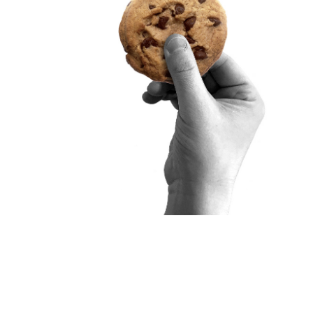
pahtuma tarjoaa myös
usteluun lounaalla.
ohdolle. Osallistuminen on
in järjestettäviä
n sektorin johdon
uksia ja rahoitettavien
 osa toukokuussa 2025
ulkisen sektorin toimijoita
sen edelläkävijöiksi.