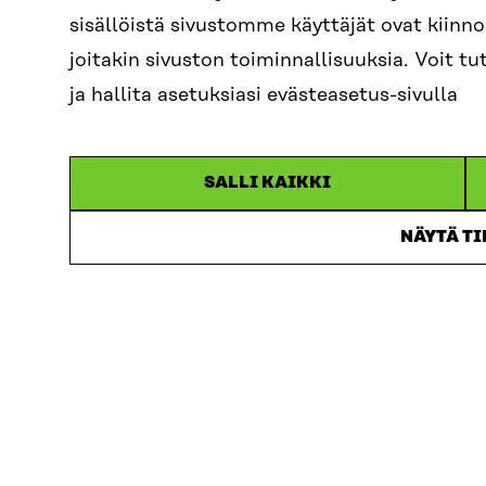
raho
sisällöistä sivustomme käyttäjät ovat kiin
mah
joitakin sivuston toiminnallisuuksia. Voit 
ja hallita asetuksiasi evästeasetus-sivulla
Tila
mahd
SALLI KAIKKI
Mi
NÄYTÄ T
Sitr
tila
tied
rat
käyn
keh