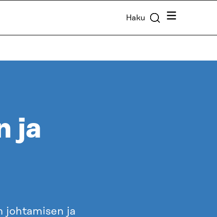
Valikko
Haku
n ja
 johtamisen ja