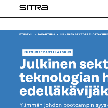
Siirry
Sitra
suoraan
sisältöön
↓
ETUSIVU
TAPAHTUMA
JULKINEN SEKTORI TUOTTAVUU
KUTSUVIERASTILAISUUS
Julkinen sekt
teknologian
edelläkävijäk
Ylimmän johdon bootcampin syysku