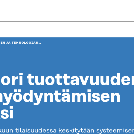
DEN JA TEKNOLOGIAN…
ori tuottavuude
 hyödyntämisen
si
un tilaisuudessa keskitytään systeemisen