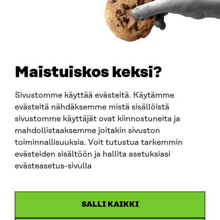
PUHELIN
+358 294 618 991
SÄHKÖPOSTI
etunimi.sukunimi@sitra.fi
sitra@sitra.fi
Maistuiskos keksi?
Sivustomme käyttää evästeitä. Käytämme
SITRA SOSIAALISESSA MEDIASSA
evästeitä nähdäksemme mistä sisällöistä
sivustomme käyttäjät ovat kiinnostuneita ja
LinkedIn
mahdollistaaksemme joitakin sivuston
Instagram
toiminnallisuuksia. Voit tutustua tarkemmin
YouTube
evästeiden sisältöön ja hallita asetuksiasi
evästeasetus-sivulla
Sitra 2025
SALLI KAIKKI