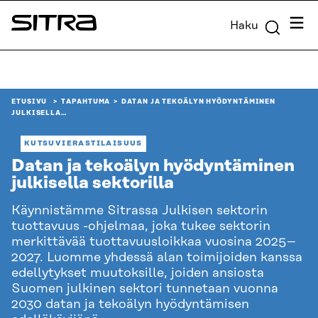
Siirry
Valik
Haku
suoraan
Sitra
sisältöön
↓
ETUSIVU
TAPAHTUMA
DATAN JA TEKOÄLYN HYÖDYNTÄMINEN
JULKISELLA…
KUTSUVIERASTILAISUUS
Datan ja tekoälyn hyödyntäminen
julkisella sektorilla
Käynnistämme Sitrassa Julkisen sektorin
tuottavuus -ohjelmaa, joka tukee sektorin
merkittävää tuottavuusloikkaa vuosina 2025–
2027. Luomme yhdessä alan toimijoiden kanssa
edellytykset muutoksille, joiden ansiosta
Suomen julkinen sektori tunnetaan vuonna
2030 datan ja tekoälyn hyödyntämisen