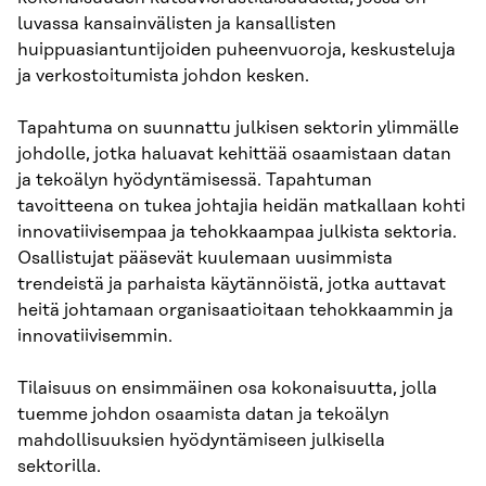
luvassa kansainvälisten ja kansallisten
huippuasiantuntijoiden puheenvuoroja, keskusteluja
ja verkostoitumista johdon kesken.
Tapahtuma on suunnattu julkisen sektorin ylimmälle
johdolle, jotka haluavat kehittää osaamistaan datan
ja tekoälyn hyödyntämisessä. Tapahtuman
tavoitteena on tukea johtajia heidän matkallaan kohti
innovatiivisempaa ja tehokkaampaa julkista sektoria.
Osallistujat pääsevät kuulemaan uusimmista
trendeistä ja parhaista käytännöistä, jotka auttavat
heitä johtamaan organisaatioitaan tehokkaammin ja
innovatiivisemmin.
Tilaisuus on ensimmäinen osa kokonaisuutta, jolla
tuemme johdon osaamista datan ja tekoälyn
mahdollisuuksien hyödyntämiseen julkisella
sektorilla.