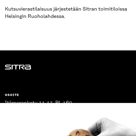
Kutsuvierastilaisuus järjestetään Sitran toimitiloissa
Helsingin Ruoholahdessa.
Sitra
OSOITE
Itämerenkatu 11-13, PL 160,
00181 Helsinki
Saapumisohjeet
Y-TUNNUS
0202132-3