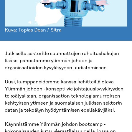
Kuva: Topias Dean / Sitra
Julkiselle sektorille suunnattujen rahoitushakujen
lisäksi panostamme ylimmän johdon ja
organisaatioiden kyvykkyyden uudistamiseen.
Uusi, kumppaneidemme kanssa kehitteillä oleva
Ylimmän johdon -konsepti vie johtajuuskyvykkyyden
tekoälyaikaan, organisaation teknologiamurroksen
kehityksen ytimeen ja suomalaisen julkisen sektorin
datan ja tekoälyn hyödyntämisen edelläkävijäksi.
Käynnistämme Ylimmän johdon bootcamp -
kokonaisuuden kutsuvierastilaisuudella, jossa on