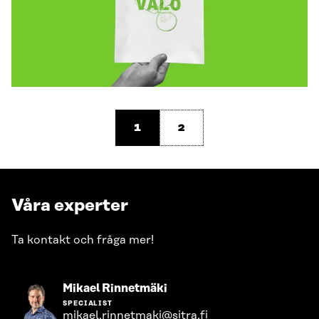
1
2
Våra experter
Ta kontakt och fråga mer!
Gå
Mikael Rinnetmäki
till
SPECIALIST
personens
mikael.rinnetmaki@sitra.fi