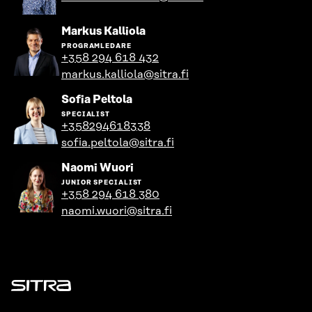
profil
Gå
Markus Kalliola
till
PROGRAMLEDARE
personens
+358 294 618 432
profil
markus.kalliola@sitra.fi
Gå
Sofia Peltola
till
SPECIALIST
personens
+358294618338
profil
sofia.peltola@sitra.fi
Gå
Naomi Wuori
till
JUNIOR SPECIALIST
personens
+358 294 618 380
profil
naomi.wuori@sitra.fi
Sitra