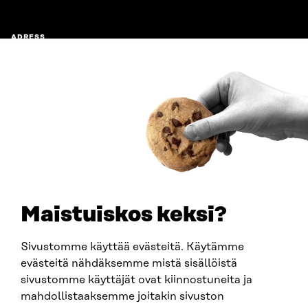
ADRESS
Östersjögatan 11–13, PB 160,
00181 Helsingfors
Ankomstinstruktioner
FÖRETAGS-ID
0202132-3
TELEFON
+358 294 618 991
E-POST
sitra@sitra.fi
Maistuiskos keksi?
fornamn.efternamn@sitra.fi
Sivustomme käyttää evästeitä. Käytämme
evästeitä nähdäksemme mistä sisällöistä
SITRA PÅ SOCIALA MEDIER
sivustomme käyttäjät ovat kiinnostuneita ja
mahdollistaaksemme joitakin sivuston