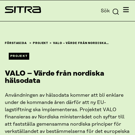
Skip to
Meny
Sök
content
Sitra
↓
FÖRSTASIDA
PROJEKT
VALO – VÄRDE FRÅN NORDISKA…
PROJEKT
VALO – Värde från nordiska
hälsodata
Användningen av hälsodata kommer att bli enklare
under de kommande åren därför att ny EU-
lagstiftning ska implementeras. Projektet VALO
finansieras av Nordiska ministerrådet och syftar till
att fastställa gemensamma nordiska principer för
verkställandet av bestämmelserna för det europeiska