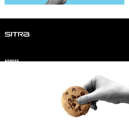
Sitra
ADRESS
Östersjögatan 11–13, PB 160,
00181 Helsingfors
Ankomstinstruktioner
FÖRETAGS-ID
0202132-3
TELEFON
+358 294 618 991
E-POST