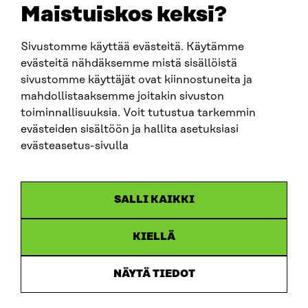
sitra@sitra.fi
Maistuiskos keksi?
fornamn.efternamn@sitra.fi
Sivustomme käyttää evästeitä. Käytämme
evästeitä nähdäksemme mistä sisällöistä
SITRA PÅ SOCIALA MEDIER
sivustomme käyttäjät ovat kiinnostuneita ja
mahdollistaaksemme joitakin sivuston
LinkedIn
toiminnallisuuksia. Voit tutustua tarkemmin
Instagram
evästeiden sisältöön ja hallita asetuksiasi
YouTube
evästeasetus-sivulla
SALLI KAIKKI
Dataskydd
KIELLÄ
Cookieinställningar
Rapporteringskanal
NÄYTÄ TIEDOT
Tillgänglighetsutredning
Beskrivning av handlingsoffentligheten