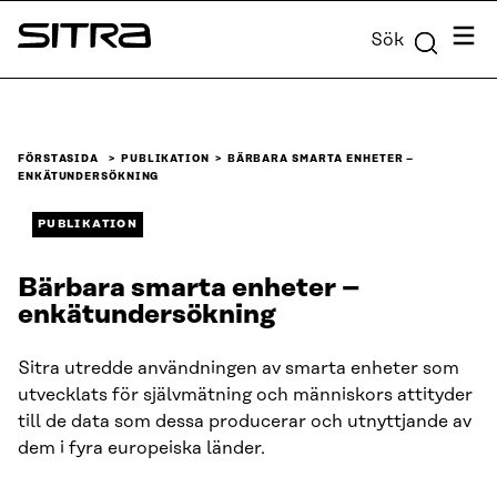
Skip to
Meny
Sök
content
Sitra
↓
FÖRSTASIDA
PUBLIKATION
BÄRBARA SMARTA ENHETER –
ENKÄTUNDERSÖKNING
PUBLIKATION
Bärbara smarta enheter –
enkätundersökning
Sitra utredde användningen av smarta enheter som
utvecklats för självmätning och människors attityder
till de data som dessa producerar och utnyttjande av
dem i fyra europeiska länder.