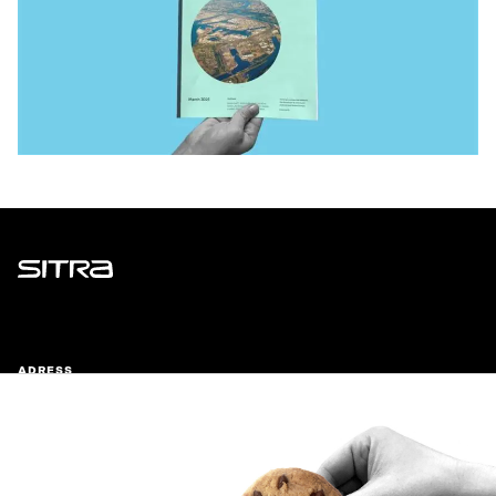
Sitra
ADRESS
Östersjögatan 11–13, PB 160,
00181 Helsingfors
Ankomstinstruktioner
FÖRETAGS-ID