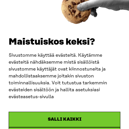
0202132-3
TELEFON
+358 294 618 991
E-POST
sitra@sitra.fi
Maistuiskos keksi?
fornamn.efternamn@sitra.fi
Sivustomme käyttää evästeitä. Käytämme
evästeitä nähdäksemme mistä sisällöistä
SITRA PÅ SOCIALA MEDIER
sivustomme käyttäjät ovat kiinnostuneita ja
mahdollistaaksemme joitakin sivuston
LinkedIn
toiminnallisuuksia. Voit tutustua tarkemmin
Instagram
evästeiden sisältöön ja hallita asetuksiasi
YouTube
evästeasetus-sivulla
SALLI KAIKKI