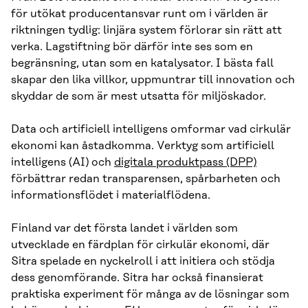
för utökat producentansvar runt om i världen är
riktningen tydlig: linjära system förlorar sin rätt att
verka. Lagstiftning bör därför inte ses som en
begränsning, utan som en katalysator. I bästa fall
skapar den lika villkor, uppmuntrar till innovation och
skyddar de som är mest utsatta för miljöskador.
Data och artificiell intelligens omformar vad cirkulär
ekonomi kan åstadkomma. Verktyg som artificiell
intelligens (AI) och
digitala produktpass (DPP)
förbättrar redan transparensen, spårbarheten och
informationsflödet i materialflödena.
Finland var det första landet i världen som
utvecklade en färdplan för cirkulär ekonomi, där
Sitra spelade en nyckelroll i att initiera och stödja
dess genomförande. Sitra har också finansierat
praktiska experiment för många av de lösningar som