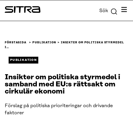
Skip to
Meny
Sök
content
Sitra
↓
FÖRSTASIDA
PUBLIKATION
INSIKTER OM POLITISKA STYRMEDEL
I…
PUBLIKATION
Insikter om politiska styrmedel i
samband med EU:s rättsakt om
cirkulär ekonomi
Förslag på politiska prioriteringar och drivande
faktorer