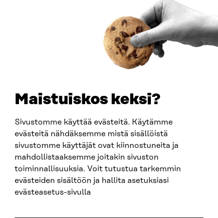
Ankomstinstruktioner
FÖRETAGS-ID
0202132-3
TELEFON
+358 294 618 991
E-POST
sitra@sitra.fi
Maistuiskos keksi?
fornamn.efternamn@sitra.fi
Sivustomme käyttää evästeitä. Käytämme
evästeitä nähdäksemme mistä sisällöistä
SITRA PÅ SOCIALA MEDIER
sivustomme käyttäjät ovat kiinnostuneita ja
mahdollistaaksemme joitakin sivuston
LinkedIn
toiminnallisuuksia. Voit tutustua tarkemmin
Instagram
evästeiden sisältöön ja hallita asetuksiasi
YouTube
evästeasetus-sivulla