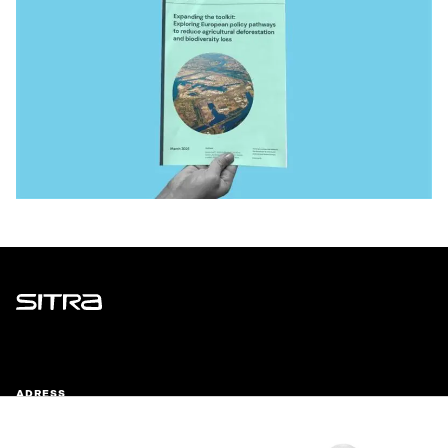
Sitra
ADRESS
Östersjögatan 11–13, PB 160,
00181 Helsingfors