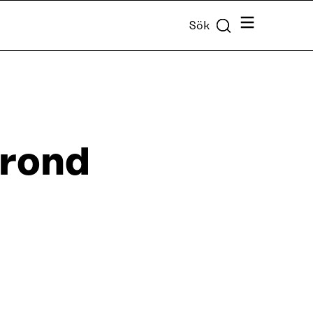
Meny
Sök
 rond