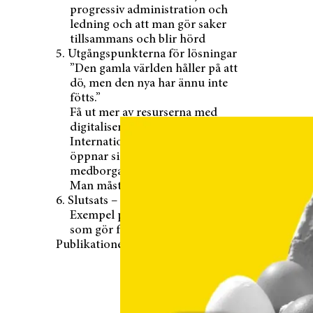
progressiv administration och
ledning och att man gör saker
tillsammans och blir hörd
5. Utgångspunkterna för lösningar
”Den gamla världen håller på att
dö, men den nya har ännu inte
fötts.”
Få ut mer av resurserna med
digitalisering
Internationella institutioner
öppnar sig för
medborgarsamhället
Man måste investera i framtiden
6. Slutsats – lista över lösningar
Exempel på resan mot lösningar
som gör framtiden lättare
Publikationens detaljer