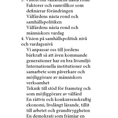
3. Vision om välfärdens nästa rond
Faktorer och ramvillkor som
PUBLICERAD
definierar förändringen
22.1.2018
Välfärdens nästa rond och
samhällspolitiken
Välfärdens nästa rond och
människors vardag
4. Vision på samhällspolitisk nivå
och vardagsnivå
Vi anpassar oss till jordens
bärkraft så att även kommande
generationer har en bra livsmiljö
Internationella institutioner och
samarbete som påverkare och
möjliggörare av människors
verksamhet
Teknik till stöd för framsteg och
som möjliggörare av välfärd
En rättvis och konkurrenskraftig
ekonomi, livslångt lärande, tillit
till arbetet och grundtryggheten
En demokrati som främjar en