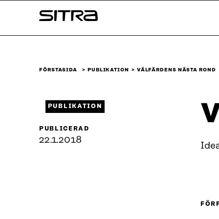
Skip to
Sitra
content
↓
FÖRSTASIDA
PUBLIKATION
VÄLFÄRDENS NÄSTA ROND
V
PUBLIKATION
PUBLICERAD
22.1.2018
Idea
FÖR