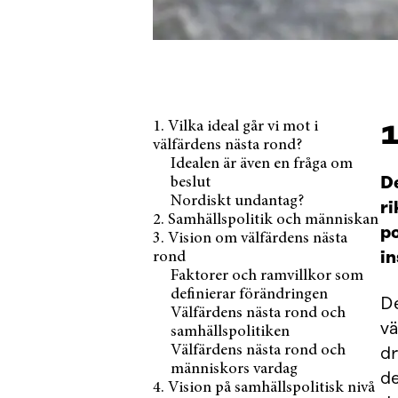
1
1. Vilka ideal går vi mot i
välfärdens nästa rond?
Idealen är även en fråga om
De
beslut
Nordiskt undantag?
ri
2. Samhällspolitik och människan
po
3. Vision om välfärdens nästa
in
rond
Faktorer och ramvillkor som
definierar förändringen
De
Välfärdens nästa rond och
vä
samhällspolitiken
Välfärdens nästa rond och
dr
människors vardag
de
4. Vision på samhällspolitisk nivå