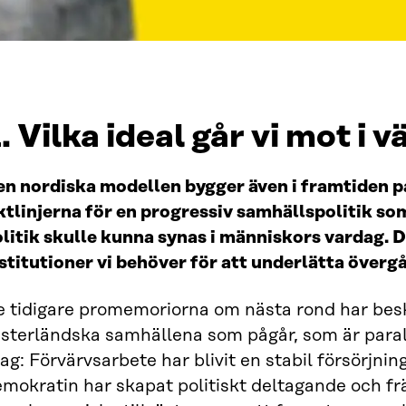
. Vilka ideal går vi mot i
n nordiska modellen bygger även i framtiden p
ktlinjerna för en progressiv samhällspolitik som
litik skulle kunna synas i människors vardag. D
stitutioner vi behöver för att underlätta överg
 tidigare promemoriorna om nästa rond har beskr
sterländska samhällena som pågår, som är paral
ag: Förvärvsarbete har blivit en stabil försörjni
mokratin har skapat politiskt deltagande och främ