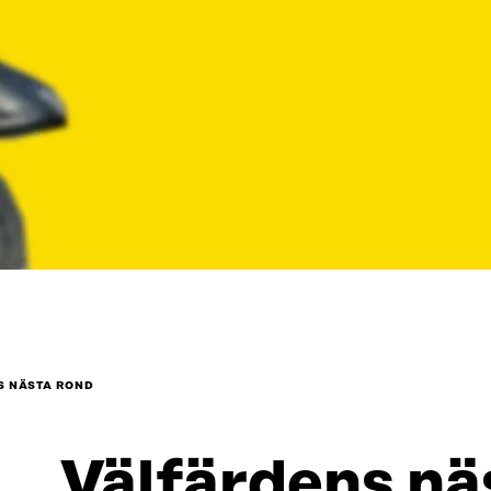
S NÄSTA ROND
Välfärdens nä