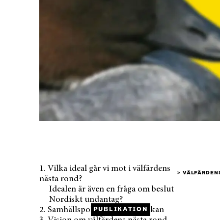
1. Vilka ideal går vi mot i välfärdens
FÖRSTASIDA
PUBLIKATION
VÄLFÄRDEN
nästa rond?
Idealen är även en fråga om beslut
Nordiskt undantag?
2. Samhällspolitik och människan
PUBLIKATION