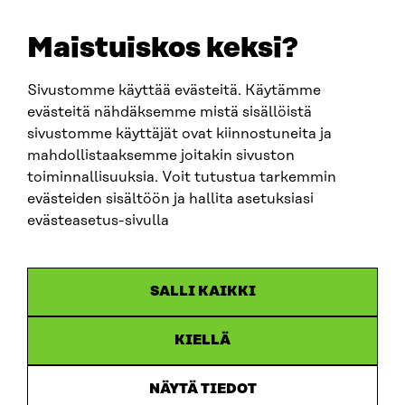
E-POST
sitra@sitra.fi
Maistuiskos keksi?
fornamn.efternamn@sitra.fi
Sivustomme käyttää evästeitä. Käytämme
evästeitä nähdäksemme mistä sisällöistä
SITRA PÅ SOCIALA MEDIER
sivustomme käyttäjät ovat kiinnostuneita ja
mahdollistaaksemme joitakin sivuston
LinkedIn
toiminnallisuuksia. Voit tutustua tarkemmin
Instagram
evästeiden sisältöön ja hallita asetuksiasi
YouTube
evästeasetus-sivulla
SALLI KAIKKI
Dataskydd
KIELLÄ
Cookieinställningar
Rapporteringskanal
NÄYTÄ TIEDOT
Tillgänglighetsutredning