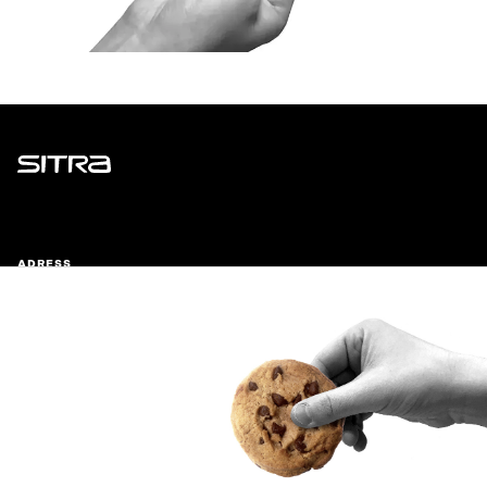
Sitra
ADRESS
Östersjögatan 11–13, PB 160,
00181 Helsingfors
Ankomstinstruktioner
FÖRETAGS-ID
0202132-3
TELEFON
+358 294 618 991