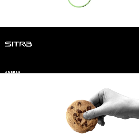
Sitra
ADRESS
Östersjögatan 11–13, PB 160,
00181 Helsingfors
Ankomstinstruktioner
FÖRETAGS-ID
0202132-3
TELEFON
+358 294 618 991
E-POST