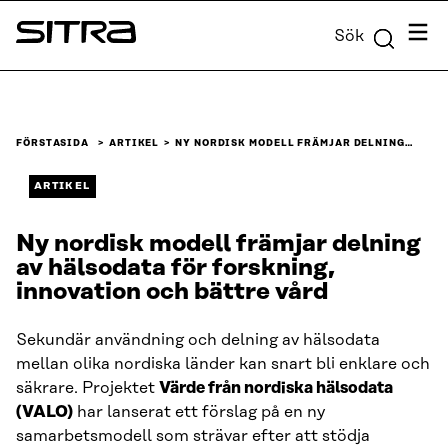
Skip to
Meny
Sök
content
Sitra
↓
FÖRSTASIDA
ARTIKEL
NY NORDISK MODELL FRÄMJAR DELNING…
ARTIKEL
Ny nordisk modell främjar delning
av hälsodata för forskning,
innovation och bättre vård
Sekundär användning och delning av hälsodata
mellan olika nordiska länder kan snart bli enklare och
säkrare. Projektet
Värde från nordiska hälsodata
(VALO)
har lanserat ett förslag på en ny
samarbetsmodell som strävar efter att stödja