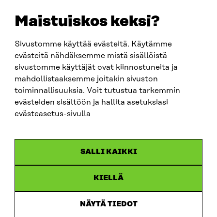
sitra@sitra.fi
Maistuiskos keksi?
fornamn.efternamn@sitra.fi
Sivustomme käyttää evästeitä. Käytämme
evästeitä nähdäksemme mistä sisällöistä
SITRA PÅ SOCIALA MEDIER
sivustomme käyttäjät ovat kiinnostuneita ja
mahdollistaaksemme joitakin sivuston
LinkedIn
toiminnallisuuksia. Voit tutustua tarkemmin
Instagram
evästeiden sisältöön ja hallita asetuksiasi
YouTube
evästeasetus-sivulla
SALLI KAIKKI
Dataskydd
KIELLÄ
Cookieinställningar
Rapporteringskanal
NÄYTÄ TIEDOT
Tillgänglighetsutredning