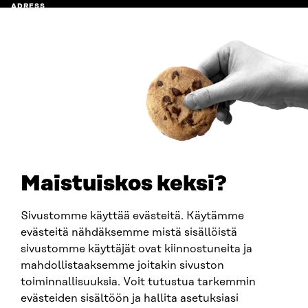
ADRESS
Östersjögatan 11–13, PB 160,
00181 Helsingfors
Ankomstinstruktioner
FÖRETAGS-ID
0202132-3
TELEFON
+358 294 618 991
E-POST
sitra@sitra.fi
Maistuiskos keksi?
fornamn.efternamn@sitra.fi
Sivustomme käyttää evästeitä. Käytämme
evästeitä nähdäksemme mistä sisällöistä
SITRA PÅ SOCIALA MEDIER
sivustomme käyttäjät ovat kiinnostuneita ja
mahdollistaaksemme joitakin sivuston
LinkedIn
toiminnallisuuksia. Voit tutustua tarkemmin
Instagram
evästeiden sisältöön ja hallita asetuksiasi