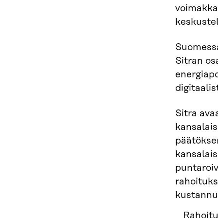
voimakkaa
keskustel
Suomessa 
Sitran os
energiapo
digitaali
Sitra ava
kansalais
päätöksen
kansalais
puntaroiv
rahoituks
kustannus
Rahoit