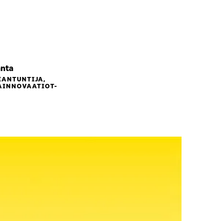
anta
IANTUNTIJA,
AINNOVAATIOT-