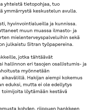
a yhteistä tietopohjaa, tuo
tä ymmärrystä keskustelun avulla.
, hyvinvointialueilla ja kunnissa.
kuttaneet muun muassa ilmasto- ja
orten mielenterveyspalveluihin sekä
on julkaistu Sitran työpapereina.
kkeille, jotka tähtäävät
 hallinnon eri tasojen osallistumis- ja
 rahoitusta myönnetään
aikavälillä. Hakijan aiempi kokemus
n eduksi, mutta ei ole edellytys
 toimijoita löytämään kestävä
emusta kohden, riippuen hankkeen