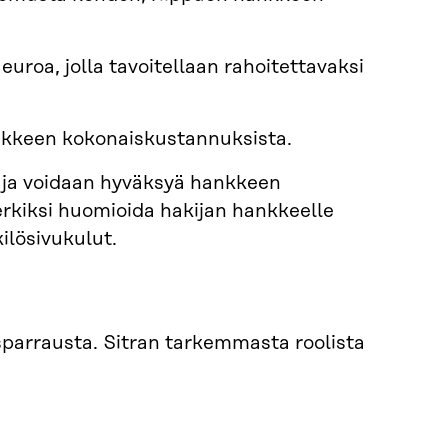
roa, jolla tavoitellaan rahoitettavaksi
ankkeen kokonaiskustannuksista.
luja voidaan hyväksyä hankkeen
rkiksi huomioida hakijan hankkeelle
ilösivukulut.
ä sparrausta. Sitran tarkemmasta roolista