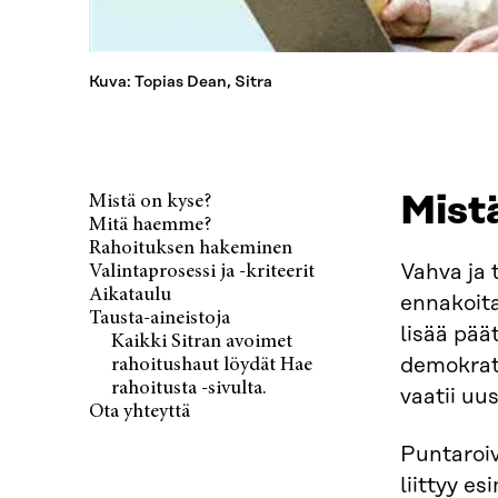
Kuva: Topias Dean, Sitra
Mist
Mistä on kyse?
Mitä haemme?
Rahoituksen hakeminen
Vahva ja 
Valintaprosessi ja -kriteerit
Aikataulu
ennakoita
Tausta-aineistoja
lisää pää
Kaikki Sitran avoimet
demokrati
rahoitushaut löydät Hae
rahoitusta -sivulta.
vaatii uu
Ota yhteyttä
Puntaroiv
liittyy e