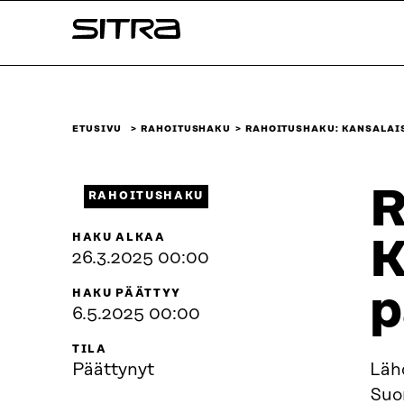
Siirry
Sitra
suoraan
sisältöön
↓
ETUSIVU
RAHOITUSHAKU
RAHOITUSHAKU: KANSALAI
R
RAHOITUSHAKU
HAKU ALKAA
K
26.3.2025 00:00
p
HAKU PÄÄTTYY
6.5.2025 00:00
TILA
Päättynyt
Läh
Suom