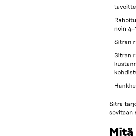
tavoitt
Rahoitu
noin 4–
Sitran 
Sitran 
kustann
kohdist
Hankkee
Sitra tar
sovitaan 
Mitä