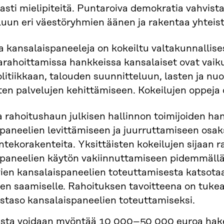
sti mielipiteitä. Puntaroiva demokratia vahvista
uun eri väestöryhmien äänen ja rakentaa yhteis
kansalaispaneeleja on kokeiltu valtakunnallisesti
arahoittamissa hankkeissa kansalaiset ovat vai
litiikkaan, talouden suunnitteluun, lasten ja nu
sten palvelujen kehittämiseen. Kokeilujen oppeja 
a rahoitushaun julkisen hallinnon toimijoiden han
paneelien levittämiseen ja juurruttamiseen osaksi
tekorakenteita. Yksittäisten kokeilujen sijaan
paneelien käytön vakiinnuttamiseen pidemmällä 
ien kansalaispaneelien toteuttamisesta katsotaa
en saamiselle. Rahoituksen tavoitteena on tukea
taso kansalaispaneelien toteuttamiseksi.
usta voidaan myöntää 10 000–50 000 euroa hak