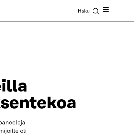
Valikko
Haku
illa
sentekoa
paneeleja
joille oli