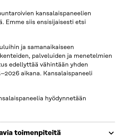
puntaroivien kansalaispaneelien
 Emme siis ensisijaisesti etsi
uluihin ja samanaikaiseen
akenteiden, palveluiden ja menetelmien
us edellyttää vähintään yhden
5–2026 aikana. Kansalaispaneeli
ansalaispaneelia hyödynnetään
avia toimenpiteitä