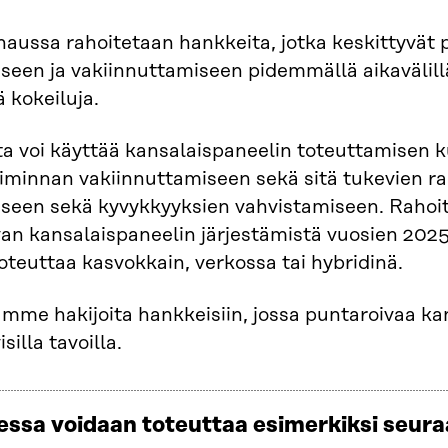
aussa rahoitetaan hankkeita, jotka keskittyvät 
seen ja vakiinnuttamiseen pidemmällä aikavälillä.
ä kokeiluja.
a voi käyttää kansalaispaneelin toteuttamisen k
iminnan vakiinnuttamiseen sekä sitä tukevien r
seen sekä kyvykkyyksien vahvistamiseen. Rahoit
an kansalaispaneelin järjestämistä vuosien 202
oteuttaa kasvokkain, verkossa tai hybridinä.
mme hakijoita hankkeisiin, jossa puntaroivaa k
isilla tavoilla.
ssa voidaan toteuttaa esimerkiksi seura