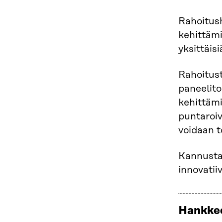
Rahoitush
kehittämi
yksittäisi
Rahoitust
paneelito
kehittämi
puntaroiv
voidaan t
Kannusta
innovatiiv
Hankkee