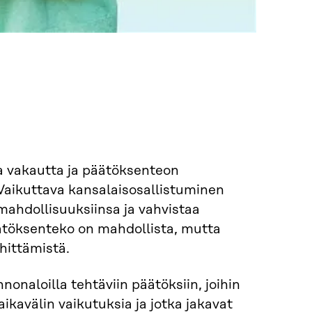
ta vakautta ja päätöksenteon
 Vaikuttava kansalaisosallistuminen
ahdollisuuksiinsa ja vahvistaa
äätöksenteko on mahdollista, mutta
hittämistä.
nonaloilla tehtäviin päätöksiin, joihin
ikavälin vaikutuksia ja jotka jakavat