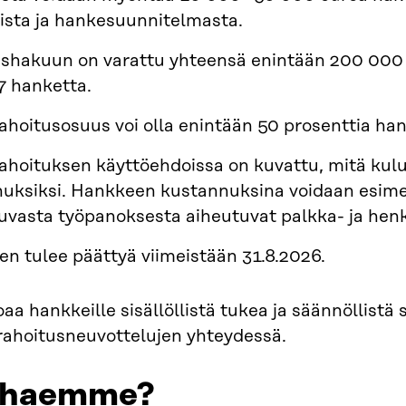
eista ja hankesuunnitelmasta.
shakuun on varattu yhteensä enintään 200 000 eu
7 hanketta.
rahoitusosuus voi olla enintään 50 prosenttia h
rahoituksen käyttöehdoissa on kuvattu, mitä ku
uksiksi. Hankkeen kustannuksina voidaan esime
uvasta työpanoksesta aiheutuvat palkka- ja henk
n tulee päättyä viimeistään 31.8.2026.
joaa hankkeille sisällöllistä tukea ja säännöllist
rahoitusneuvottelujen yhteydessä.
 haemme?