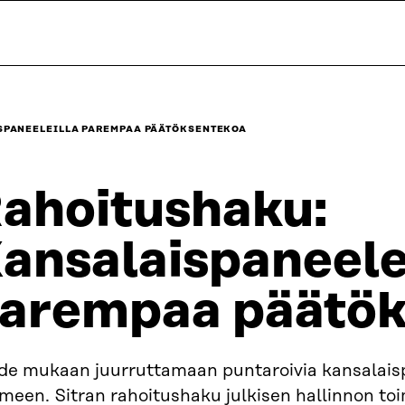
SPANEELEILLA PAREMPAA PÄÄTÖKSENTEKOA
ahoitushaku:
ansalaispaneele
arempaa päätök
de mukaan juurruttamaan puntaroivia kansalais
een. Sitran rahoitushaku julkisen hallinnon toimi