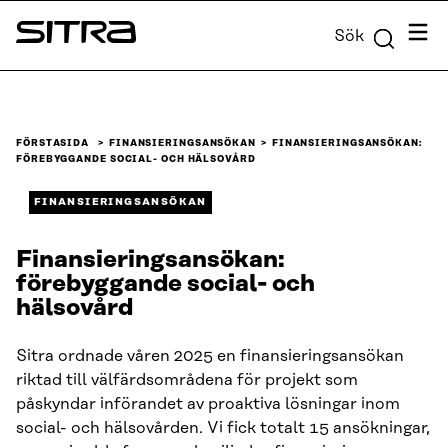
Skip to
Meny
Sök
content
Sitra
↓
FÖRSTASIDA
FINANSIERINGSANSÖKAN
FINANSIERINGSANSÖKAN:
FÖREBYGGANDE SOCIAL- OCH HÄLSOVÅRD
FINANSIERINGSANSÖKAN
Finansieringsansökan:
förebyggande social- och
hälsovård
Sitra ordnade våren 2025 en finansieringsansökan
riktad till välfärdsområdena för projekt som
påskyndar införandet av proaktiva lösningar inom
social- och hälsovården. Vi fick totalt 15 ansökningar,