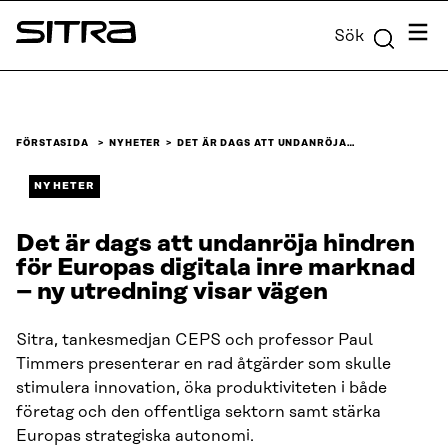
Skip to
Meny
Sök
content
Sitra
↓
FÖRSTASIDA
NYHETER
DET ÄR DAGS ATT UNDANRÖJA…
NYHETER
Det är dags att undanröja hindren
för Europas digitala inre marknad
– ny utredning visar vägen
Sitra, tankesmedjan CEPS och professor Paul
Timmers presenterar en rad åtgärder som skulle
stimulera innovation, öka produktiviteten i både
företag och den offentliga sektorn samt stärka
Europas strategiska autonomi.