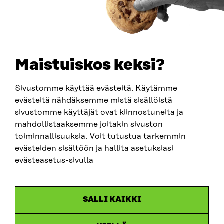
TELEFON
+358 294 618 991
E-POST
sitra@sitra.fi
Maistuiskos keksi?
fornamn.efternamn@sitra.fi
Sivustomme käyttää evästeitä. Käytämme
evästeitä nähdäksemme mistä sisällöistä
SITRA PÅ SOCIALA MEDIER
sivustomme käyttäjät ovat kiinnostuneita ja
mahdollistaaksemme joitakin sivuston
LinkedIn
toiminnallisuuksia. Voit tutustua tarkemmin
Instagram
evästeiden sisältöön ja hallita asetuksiasi
YouTube
evästeasetus-sivulla
SALLI KAIKKI
Dataskydd