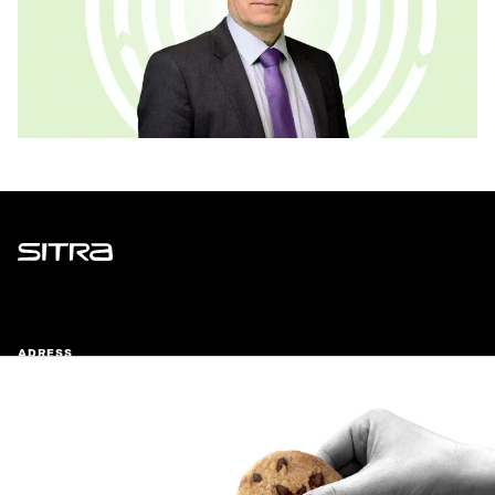
Sitra
ADRESS
Östersjögatan 11–13, PB 160,
00181 Helsingfors
Ankomstinstruktioner
FÖRETAGS-ID
0202132-3