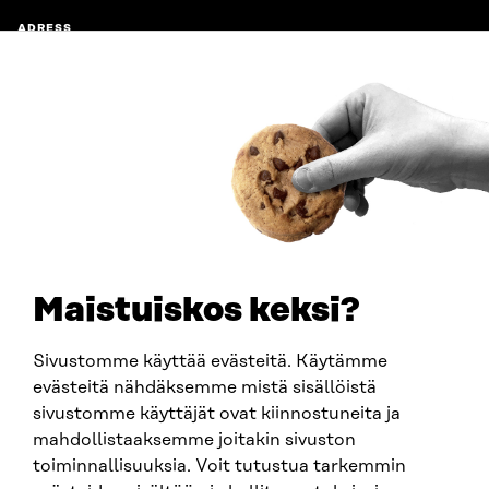
ADRESS
Östersjögatan 11–13, PB 160,
00181 Helsingfors
Ankomstinstruktioner
FÖRETAGS-ID
0202132-3
TELEFON
+358 294 618 991
E-POST
sitra@sitra.fi
Maistuiskos keksi?
fornamn.efternamn@sitra.fi
Sivustomme käyttää evästeitä. Käytämme
evästeitä nähdäksemme mistä sisällöistä
SITRA PÅ SOCIALA MEDIER
sivustomme käyttäjät ovat kiinnostuneita ja
mahdollistaaksemme joitakin sivuston
LinkedIn
toiminnallisuuksia. Voit tutustua tarkemmin
Instagram