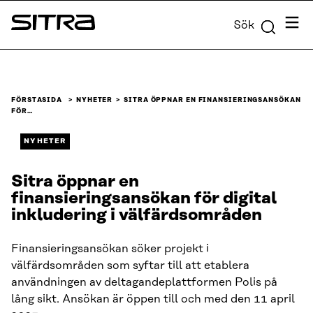
Skip to
Meny
Sök
content
Sitra
↓
FÖRSTASIDA
NYHETER
SITRA ÖPPNAR EN FINANSIERINGSANSÖKAN
FÖR…
NYHETER
Sitra öppnar en
finansieringsansökan för digital
inkludering i välfärdsområden
Finansieringsansökan söker projekt i
välfärdsområden som syftar till att etablera
användningen av deltagandeplattformen Polis på
lång sikt. Ansökan är öppen till och med den 11 april