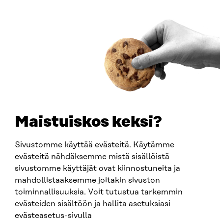
Östersjögatan 11–13, PB 160,
00181 Helsingfors
Ankomstinstruktioner
FÖRETAGS-ID
0202132-3
TELEFON
+358 294 618 991
E-POST
sitra@sitra.fi
Maistuiskos keksi?
fornamn.efternamn@sitra.fi
Sivustomme käyttää evästeitä. Käytämme
evästeitä nähdäksemme mistä sisällöistä
SITRA PÅ SOCIALA MEDIER
sivustomme käyttäjät ovat kiinnostuneita ja
mahdollistaaksemme joitakin sivuston
LinkedIn
toiminnallisuuksia. Voit tutustua tarkemmin
Instagram
evästeiden sisältöön ja hallita asetuksiasi
YouTube
evästeasetus-sivulla