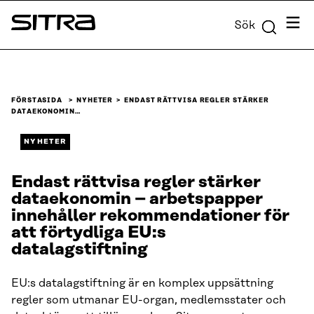
Skip to
Meny
Sök
content
Sitra
↓
FÖRSTASIDA
NYHETER
ENDAST RÄTTVISA REGLER STÄRKER
DATAEKONOMIN…
NYHETER
Endast rättvisa regler stärker
dataekonomin – arbetspapper
innehåller rekommendationer för
att förtydliga EU:s
datalagstiftning
EU:s datalagstiftning är en komplex uppsättning
regler som utmanar EU-organ, medlemsstater och