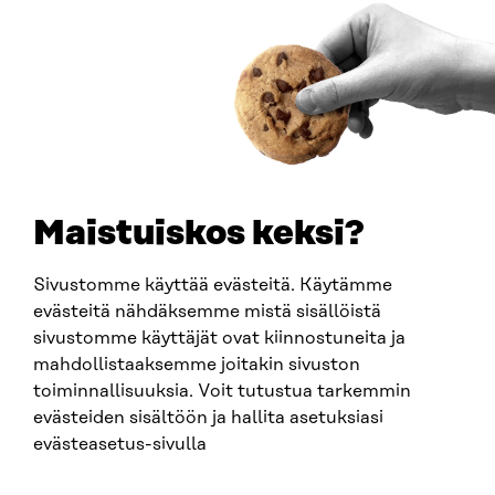
ARTIKEL
Miljöpolitikexperten Kimmo Tiilikainen stärker
Sitras arbete för att främja den cirkulära ekonomin
Maistuiskos keksi?
18.6.2026
Sivustomme käyttää evästeitä. Käytämme
evästeitä nähdäksemme mistä sisällöistä
sivustomme käyttäjät ovat kiinnostuneita ja
mahdollistaaksemme joitakin sivuston
toiminnallisuuksia. Voit tutustua tarkemmin
evästeiden sisältöön ja hallita asetuksiasi
evästeasetus-sivulla