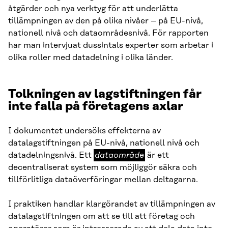
åtgärder och nya verktyg för att underlätta
tillämpningen av den på olika nivåer – på EU-nivå,
nationell nivå och dataområdesnivå. För rapporten
har man intervjuat dussintals experter som arbetar i
olika roller med datadelning i olika länder.
Tolkningen av lagstiftningen får
inte falla på företagens axlar
I dokumentet undersöks effekterna av
datalagstiftningen på EU-nivå, nationell nivå och
dataområde
datadelningsnivå. Ett
dataområde
är ett
decentraliserat system som möjliggör säkra och
tillförlitliga dataöverföringar mellan deltagarna.
I praktiken handlar klargörandet av tillämpningen av
datalagstiftningen om att se till att företag och