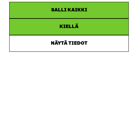
SALLI KAIKKI
KIELLÄ
Sitra
NÄYTÄ TIEDOT
ADRESS
Östersjögatan 11–13, PB 160,
00181 Helsingfors
Ankomstinstruktioner
FÖRETAGS-ID
0202132-3
TELEFON
+358 294 618 991
E-POST
sitra@sitra.fi