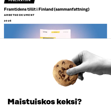
PUBLIKATION
Framtidens tillit i Finland (sammanfattning)
ARBETSDOKUMENT
2026
PUBLIKATION
Utöka verktygslådan
PUBLIKATIONER
Maistuiskos keksi?
2026