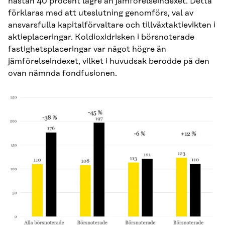
nästan 40 procent lägre än jämförelseindexet. Detta
förklaras med att uteslutning genomförs, val av
ansvarsfulla kapitalförvaltare och tillväxtaktievikten i
aktieplaceringar. Koldioxidrisken i börsnoterade
fastighetsplaceringar var något högre än
jämförelseindexet, vilket i huvudsak berodde på den
ovan nämnda fondfusionen.