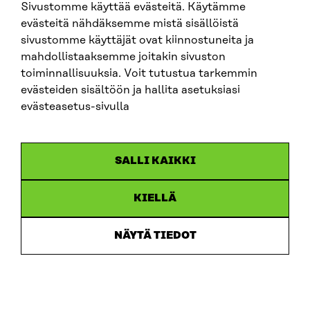
Sivustomme käyttää evästeitä. Käytämme
evästeitä nähdäksemme mistä sisällöistä
sivustomme käyttäjät ovat kiinnostuneita ja
mahdollistaaksemme joitakin sivuston
toiminnallisuuksia. Voit tutustua tarkemmin
evästeiden sisältöön ja hallita asetuksiasi
evästeasetus-sivulla
SALLI KAIKKI
KIELLÄ
Sitra
NÄYTÄ TIEDOT
ADRESS
Östersjögatan 11–13, PB 160,