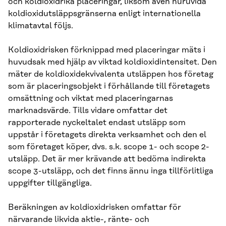
och koldioxidrika placeringar, liksom även huruvida
koldioxidutsläppsgränserna enligt internationella
klimatavtal följs.
Koldioxidrisken förknippad med placeringar mäts i
huvudsak med hjälp av viktad koldioxidintensitet. Den
mäter de koldioxidekvivalenta utsläppen hos företag
som är placeringsobjekt i förhållande till företagets
omsättning och viktat med placeringarnas
marknadsvärde. Tills vidare omfattar det
rapporterade nyckeltalet endast utsläpp som
uppstår i företagets direkta verksamhet och den el
som företaget köper, dvs. s.k. scope 1- och scope 2-
utsläpp. Det är mer krävande att bedöma indirekta
scope 3-utsläpp, och det finns ännu inga tillförlitliga
uppgifter tillgängliga.
Beräkningen av koldioxidrisken omfattar för
närvarande likvida aktie-, ränte- och