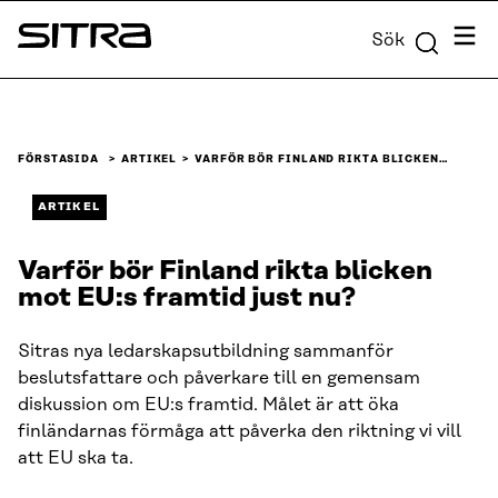
Skip to
Meny
Sök
content
Sitra
↓
FÖRSTASIDA
ARTIKEL
VARFÖR BÖR FINLAND RIKTA BLICKEN…
ARTIKEL
Varför bör Finland rikta blicken
mot EU:s framtid just nu?
Sitras nya ledarskapsutbildning sammanför
beslutsfattare och påverkare till en gemensam
diskussion om EU:s framtid. Målet är att öka
finländarnas förmåga att påverka den riktning vi vill
att EU ska ta.