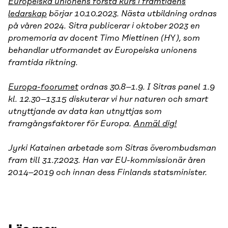
Europeiska unionens första kurs i framtidens
ledarskap
börjar 10.10.2023. Nästa utbildning ordnas
på våren 2024. Sitra publicerar i oktober 2023 en
promemoria av docent Timo Miettinen
(H
Y
), som
behandlar utformandet av Europeiska unionens
framtida riktning.
Europa-foorumet
ordnas 30.8–1.9. I Sitras panel 1.9
kl. 12.30–13.15 diskuterar vi hur naturen och smart
utnyttjande av data kan utnyttjas som
framgångsfaktorer för Europa.
Anmäl dig!
Jyrki Katainen arbetade som Sitras överombudsman
fram till 31.7.2023. Han var EU-kommissionär åren
2014–2019 och innan dess Finlands statsminister.