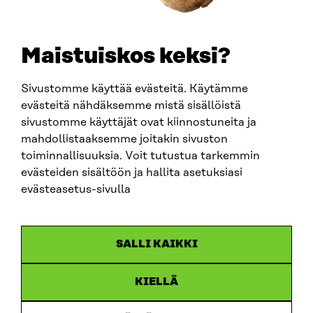
Maistuiskos keksi?
Sivustomme käyttää evästeitä. Käytämme
evästeitä nähdäksemme mistä sisällöistä
sivustomme käyttäjät ovat kiinnostuneita ja
mahdollistaaksemme joitakin sivuston
Sitra
toiminnallisuuksia. Voit tutustua tarkemmin
evästeiden sisältöön ja hallita asetuksiasi
evästeasetus-sivulla
ADRESS
Östersjögatan 11–13, PB 160,
00181 Helsingfors
SALLI KAIKKI
Ankomstinstruktioner
FÖRETAGS-ID
KIELLÄ
0202132-3