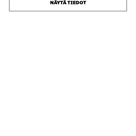
NÄYTÄ TIEDOT
TELEFON
+358 294 618 991
E-POST
sitra@sitra.fi
fornamn.efternamn@sitra.fi
SITRA PÅ SOCIALA MEDIER
LinkedIn
Instagram
YouTube
Dataskydd
Cookieinställningar