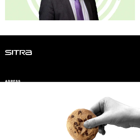
Sitra
ADRESS
Östersjögatan 11–13, PB 160,
00181 Helsingfors
Ankomstinstruktioner
FÖRETAGS-ID
0202132-3
TELEFON