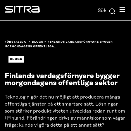
Skip to
Meny
Sök
content
Sitra
↓
FÖRSTASIDA
BLOGG
FINLANDS VARDAGSFÖRNYARE BYGGER
MORGONDAGENS OFFENTLIGA…
BLOGG
Finlands vardagsförnyare bygger
morgondagens offentliga sektor
Teknologin gör det nu möjligt att producera många
offentliga tjänster på ett smartare sätt. Lösningar
som stärker produktiviteten utvecklas redan runt om
i Finland. Förändringen drivs av människor som vågar
fråga: kunde vi göra detta på ett annat sätt?