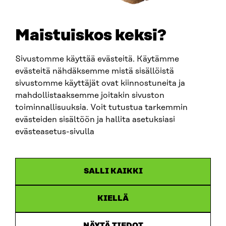
+358 294 618 991
E-POST
sitra@sitra.fi
Maistuiskos keksi?
fornamn.efternamn@sitra.fi
Sivustomme käyttää evästeitä. Käytämme
evästeitä nähdäksemme mistä sisällöistä
SITRA PÅ SOCIALA MEDIER
sivustomme käyttäjät ovat kiinnostuneita ja
mahdollistaaksemme joitakin sivuston
LinkedIn
toiminnallisuuksia. Voit tutustua tarkemmin
Instagram
evästeiden sisältöön ja hallita asetuksiasi
YouTube
evästeasetus-sivulla
SALLI KAIKKI
Dataskydd
KIELLÄ
Cookieinställningar
Rapporteringskanal
NÄYTÄ TIEDOT