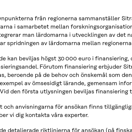
ynpunkterna från regionerna sammanställer Sitra 
rna i samarbetet mellan forskningsorganisation
tegrerar man lärdomarna i utvecklingen av det 
ar spridningen av lärdomarna mellan regionerna
e kan beviljas högst 30 000 euro i finansiering,
nsieringsandel. Förutom finansiering erbjuder Sitr
ras, beroende på de behov och önskemål som den
ll exempel av ömsesidigt lärande, gemensam inf
 Vid den första utlysningen beviljas finansiering t
t och anvisningarna för ansökan finns tillgänglig
ber vi dig kontakta våra experter.
 de detaljerade riktlinjerna för ansökan (på finska