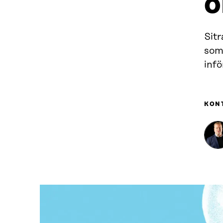
o
Sitr
som
infö
KON