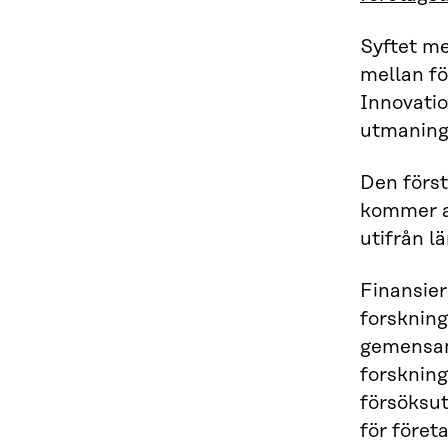
Syftet m
mellan fö
Innovatio
utmaninga
Den först
kommer at
utifrån l
Finansier
forsknin
gemensam 
forskning
försöksut
för föret