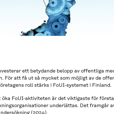
nvesterar ett betydande belopp av offentliga med
n. För att få ut så mycket som möjligt av de offe
företagens roll stärks i FoUI-systemet i Finland.
tt öka FoUI-aktiviteten är det viktigaste för för
ningsorganisationer underlättas. Det framgår av
undersökning
(2024).