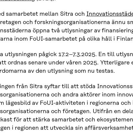
ed samarbetet mellan Sitra och
Innovationsstäd
retagen och forskningsorganisationerna ännu sm
nsstäderna öppna två utlysningar av finansierin
rna inom FoUI-samarbetet på olika håll i Finlan
a utlysningen pågick 17.2–7.3.2025. En till ut
t ordnas senare under våren 2025. Ytterligare 
ärdomarna av den utlysning som nu testas.
ingen från Sitra syftar till att stöda Innovations
gsorganisationerna och andra aktörer inom inno
lägesbild av FoUI-aktiviteten i regionerna och
sorganisationerna och företagen. Utifrån en del
kast för att stärka samarbetet och ekosystemen.
agen i regionen att utveckla sin affärsverksamhet