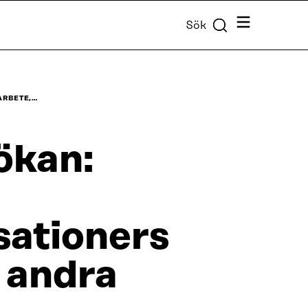
Meny
Sök
ARBETE,…
ökan:
sationers
 andra