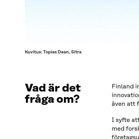
Kuvitus: Topias Dean, Sitra
Vad är det
Finland i
innovatio
fråga om?
även att 
I syfte a
med forsk
företags