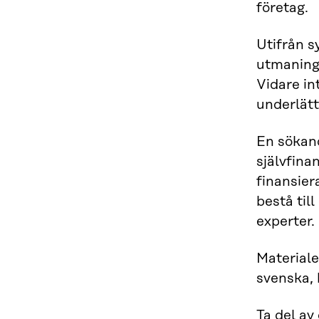
företag.
Utifrån s
utmaninga
Vidare in
underlätt
En sökand
självfina
finansie
bestå ti
experter.
Materiale
svenska, 
Ta del av