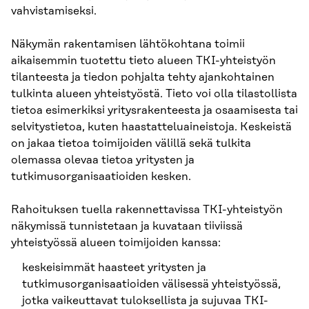
vahvistamiseksi.
Näkymän rakentamisen lähtökohtana toimii
aikaisemmin tuotettu tieto alueen TKI-yhteistyön
tilanteesta ja tiedon pohjalta tehty ajankohtainen
tulkinta alueen yhteistyöstä. Tieto voi olla tilastollista
tietoa esimerkiksi yritysrakenteesta ja osaamisesta tai
selvitystietoa, kuten haastatteluaineistoja. Keskeistä
on jakaa tietoa toimijoiden välillä sekä tulkita
olemassa olevaa tietoa yritysten ja
tutkimusorganisaatioiden kesken.
Rahoituksen tuella rakennettavissa TKI-yhteistyön
näkymissä tunnistetaan ja kuvataan tiiviissä
yhteistyössä alueen toimijoiden kanssa:
keskeisimmät haasteet yritysten ja
tutkimusorganisaatioiden välisessä yhteistyössä,
jotka vaikeuttavat tuloksellista ja sujuvaa TKI-