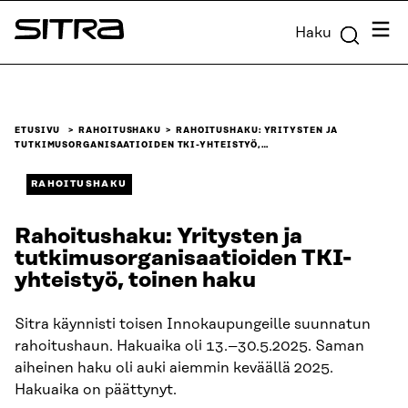
Siirry
Valik
Haku
suoraan
Sitra
sisältöön
↓
ETUSIVU
RAHOITUSHAKU
RAHOITUSHAKU: YRITYSTEN JA
TUTKIMUSORGANISAATIOIDEN TKI-YHTEISTYÖ,…
RAHOITUSHAKU
Rahoitushaku: Yritysten ja
tutkimusorganisaatioiden TKI-
yhteistyö, toinen haku
Sitra käynnisti toisen Innokaupungeille suunnatun
rahoitushaun. Hakuaika oli 13.–30.5.2025. Saman
aiheinen haku oli auki aiemmin keväällä 2025.
Hakuaika on päättynyt.