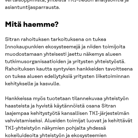
asiantuntijasparrausta.
Mitä haemme?
Sitran rahoituksen tarkoituksena on tukea
Innokaupunkien ekosysteemejä ja niiden toimijoita
muodostamaan yhteisesti jaettu näkemys alueen
tutkimusorganisaatioiden ja yritysten yhteistyöstä.
Rahoituksen kautta syntyvien hankkeiden tavoitteena
on tukea alueen edellytyksiä yritysten liiketoiminnan
kehitykselle ja kasvulle.
Hankkeissa myös tuotetaan tilannekuvaa yhteistyön
haasteista ja hyvistä käytännöistä osana Sitran
laajempaa kehitystyötä kansallisen TKI-järjestelmän
vahvistamiseksi. Alueiden toimijat luovat ja kehittävät
TKI-yhteistyön näkymien pohjalta yhdessä
kokeiluideoita yhteistyön ja ekosysteemien