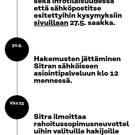
sekä infotilaisuudessa
että sähköpostitse
esitettyihin kysymyksiin
sivuillaan
27.5. saakka.
30.5.
Hakemusten jättäminen
Sitran sähköiseen
asiointipalveluun klo 12
mennessä.
Vko 23
Sitra ilmoittaa
rahoitussopimusneuvottel
uihin valituille hakijoille