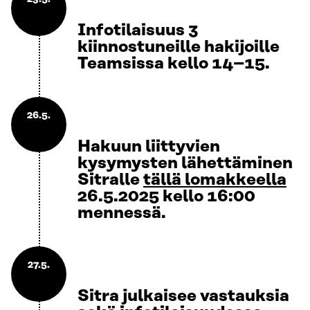
Infotilaisuus 3
kiinnostuneille hakijoille
Teamsissa kello 14–15.
26.5.
Hakuun liittyvien
kysymysten lähettäminen
Sitralle
tällä lomakkeella
26.5.2025 kello 16:00
mennessä.
27.5.
Sitra julkaisee vastauksia