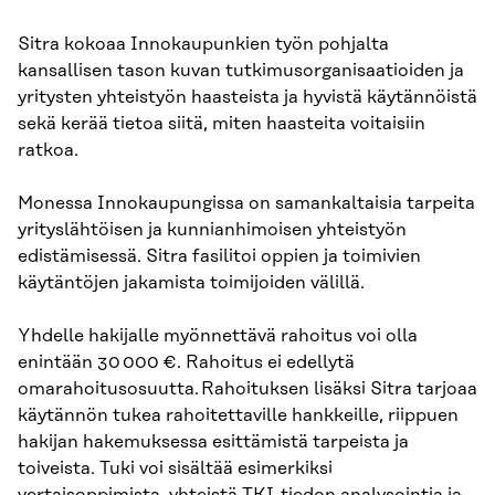
Sitra kokoaa Innokaupunkien työn pohjalta
kansallisen tason kuvan tutkimusorganisaatioiden ja
yritysten yhteistyön haasteista ja hyvistä käytännöistä
sekä kerää tietoa siitä, miten haasteita voitaisiin
ratkoa.
Monessa Innokaupungissa on samankaltaisia tarpeita
yrityslähtöisen ja kunnianhimoisen yhteistyön
edistämisessä. Sitra fasilitoi oppien ja toimivien
käytäntöjen jakamista toimijoiden välillä.
Yhdelle hakijalle myönnettävä rahoitus voi olla
enintään 30 000 €. Rahoitus ei edellytä
omarahoitusosuutta. Rahoituksen lisäksi Sitra tarjoaa
käytännön tukea rahoitettaville hankkeille, riippuen
hakijan hakemuksessa esittämistä tarpeista ja
toiveista. Tuki voi sisältää esimerkiksi
vertaisoppimista, yhteistä TKI-tiedon analysointia ja