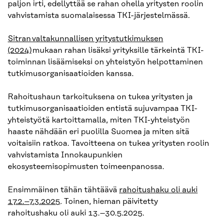
paljon irti, edellyttää se rahan ohella yritysten roolin
vahvistamista suomalaisessa TKI-järjestelmässä.
Sitran valtakunnallisen yritystutkimuksen
(2024)
mukaan rahan lisäksi yrityksille tärkeintä TKI-
toiminnan lisäämiseksi on yhteistyön helpottaminen
tutkimusorganisaatioiden kanssa.
Rahoitushaun tarkoituksena on tukea yritysten ja
tutkimusorganisaatioiden entistä sujuvampaa TKI-
yhteistyötä kartoittamalla, miten TKI-yhteistyön
haaste nähdään eri puolilla Suomea ja miten sitä
voitaisiin ratkoa. Tavoitteena on tukea yritysten roolin
vahvistamista Innokaupunkien
ekosysteemisopimusten toimeenpanossa.
Ensimmäinen tähän tähtäävä
rahoitushaku oli auki
17.2.–7.3.2025
. Toinen, hieman päivitetty
rahoitushaku oli auki 13.–30.5.2025.