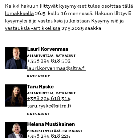
Kaikki hakuun liittyvät kysymykset tulee osoittaa
tällä
lomakkeella
26.5. kello 16 mennessä. Hakuun liittyviä
kysymyksiä ja vastauksia julkaistaan
Kysymyksiä ja
vastauksia -artikkelissa
27.5.2025 saakka.
Siirry
Lauri Korvenmaa
henkilön
ASIANTUNTIJA, RATKAISUT
sivulle
+358 294 618 502
lauri.korvenmaa@sitra.fi
RATKAISUT
Siirry
Taru Ryske
henkilön
ASIANTUNTIJA, RATKAISUT
sivulle
+358 294 618 314
taru.ryske@sitra.fi
RATKAISUT
Siirry
Helena Mustikainen
henkilön
PROJEKTINVETÄJÄ, RATKAISUT
sivulle
+358 294 618 225