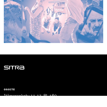
Sitra
OSOITE
Itämerenkatu 11-13, PL 160,
00181 Helsinki