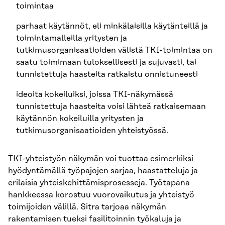
toimintaa
parhaat käytännöt, eli minkälaisilla käytänteillä ja
toimintamalleilla yritysten ja
tutkimusorganisaatioiden välistä TKI-toimintaa on
saatu toimimaan tuloksellisesti ja sujuvasti, tai
tunnistettuja haasteita ratkaistu onnistuneesti
ideoita kokeiluiksi, joissa TKI-näkymässä
tunnistettuja haasteita voisi lähteä ratkaisemaan
käytännön kokeiluilla yritysten ja
tutkimusorganisaatioiden yhteistyössä.
TKI-yhteistyön näkymän voi tuottaa esimerkiksi
hyödyntämällä työpajojen sarjaa, haastatteluja ja
erilaisia yhteiskehittämisprosesseja. Työtapana
hankkeessa korostuu vuorovaikutus ja yhteistyö
toimijoiden välillä. Sitra tarjoaa näkymän
rakentamisen tueksi fasilitoinnin työkaluja ja