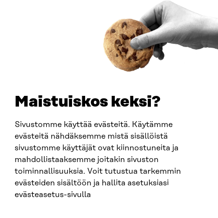
Saapumisohjeet
Y-TUNNUS
0202132-3
PUHELIN
+358 294 618 991
SÄHKÖPOSTI
etunimi.sukunimi@sitra.fi
sitra@sitra.fi
Maistuiskos keksi?
Sivustomme käyttää evästeitä. Käytämme
SITRA SOSIAALISESSA MEDIASSA
evästeitä nähdäksemme mistä sisällöistä
sivustomme käyttäjät ovat kiinnostuneita ja
LinkedIn
mahdollistaaksemme joitakin sivuston
Instagram
toiminnallisuuksia. Voit tutustua tarkemmin
YouTube
evästeiden sisältöön ja hallita asetuksiasi
evästeasetus-sivulla