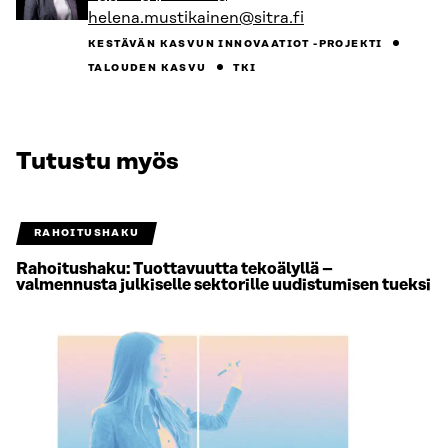
helena.mustikainen@sitra.fi
KESTÄVÄN KASVUN INNOVAATIOT -PROJEKTI
TALOUDEN KASVU
TKI
Tutustu myös
RAHOITUSHAKU
Rahoitushaku: Tuottavuutta tekoälyllä –
valmennusta julkiselle sektorille uudistumisen tueksi