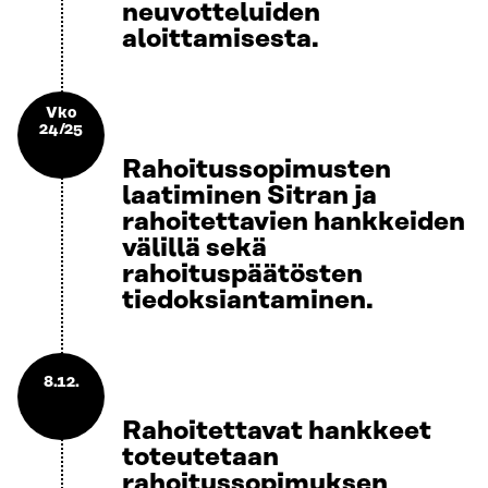
neuvotteluiden
aloittamisesta.
Vko
24/25
Rahoitussopimusten
laatiminen Sitran ja
rahoitettavien hankkeiden
välillä sekä
rahoituspäätösten
tiedoksiantaminen.
8.12.
Rahoitettavat hankkeet
toteutetaan
rahoitussopimuksen