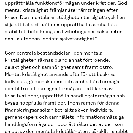
upprätthålla funktionsförmågan under kristider. God
mental kristålighet främjar återhämtningen efter
kriser. Den mentala kriståligheten tar sig uttryck i en
vilja att i alla situationer upprätthålla samhällets
stabilitet, befolkningens livsbetingelser, säkerheten
och i slutändan landets självständighet.”
Som centrala beståndsdelar i den mentala
kriståligheten räknas bland annat förtroende,
delaktighet och samhörighet samt framtidstro.
Mental kristålighet används ofta för att beskriva
individers, gemenskapers och samhällets förmåga –
och tilltro till den egna förmågan – att klara av
krissituationer, upprätthålla handlingsförmågan och
bygga hoppfulla framtider. Inom ramen för denna
finansieringsansökan betraktas även individers,
gemenskapers och samhällets informationsmässiga
handlingsförmåga och upprätthållandet av den som
en del av den mentala kriståligheten , särskilt i snabbt