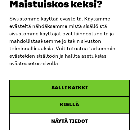
Maistuiskos keksi?
fornamn.efternamn@sitra.fi
Sivustomme käyttää evästeitä. Käytämme
evästeitä nähdäksemme mistä sisällöistä
SITRA PÅ SOCIALA MEDIER
sivustomme käyttäjät ovat kiinnostuneita ja
mahdollistaaksemme joitakin sivuston
LinkedIn
toiminnallisuuksia. Voit tutustua tarkemmin
Instagram
evästeiden sisältöön ja hallita asetuksiasi
YouTube
evästeasetus-sivulla
SALLI KAIKKI
Dataskydd
KIELLÄ
Cookieinställningar
Rapporteringskanal
NÄYTÄ TIEDOT
Tillgänglighetsutredning
Beskrivning av handlingsoffentligheten
Sitra’s digitala kommunikation och webbtjänster